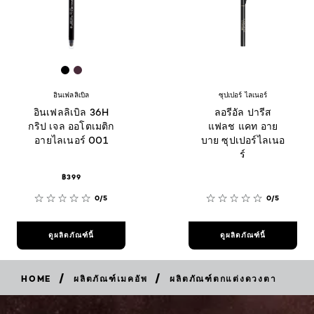
[Color]: #010203
[Color]: #492C3A
อินเฟลลิเบิล
ซุปเปอร์ ไลเนอร์
อินเฟลลิเบิล 36H
ลอรีอัล ปารีส
กริป เจล ออโตเมติก
แฟลช แคท อาย
อายไลเนอร์ 001
บาย ซุปเปอร์ไลเนอ
ร์
฿399
0/5
0/5
ดูผลิตภัณฑ์นี้
ดูผลิตภัณฑ์นี้
/
/
HOME
ผลิตภัณฑ์เมคอัพ
ผลิตภัณฑ์ตกแต่งดวงตา