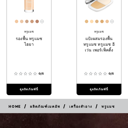
[Color]: #F2C7A0
[Color]: #ECC7A7
[Color]: #CCA589
[Color]: #CD9C7C
[Color]: #BA856B
[Color]: #e6bb84
[Color]: #fedcaf
[Color]: #deb
[Color]: #d
[Color]:
More shades are available
More sh
ทรูแมช
ทรูแมช
รองพื้น ทรูแมช
แป้งผสมรองพื้น
ไฮยา
ทรูแมช ทรูแมช อี
เว่น เพอร์เฟ็คติ้ง
0/5
0/5
ดูผลิตภัณฑ์นี้
ดูผลิตภัณฑ์นี้
/
/
/
HOME
ผลิตภัณฑ์เมคอัพ
เครื่องสำอาง
ทรูแมช