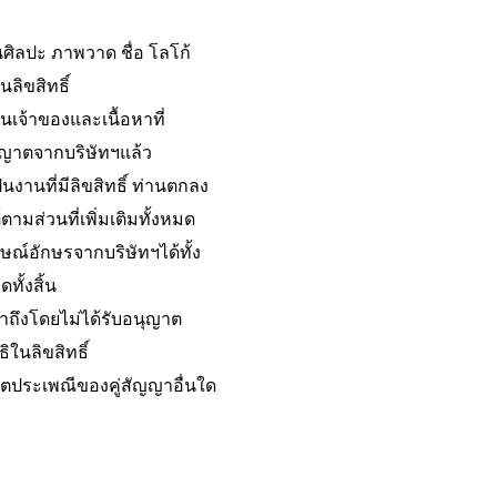
นศิลปะ ภาพวาด ชื่อ โลโก้
ลิขสิทธิ์
็นเจ้าของและเนื้อหาที่
นุญาตจากบริษัทฯแล้ว
านที่มีลิขสิทธิ์ ท่านตกลง
ตามส่วนที่เพิ่มเติมทั้งหมด
ษณ์อักษรจากบริษัทฯได้ทั้ง
ทั้งสิ้น
าถึงโดยไม่ได้รับอนุญาต
ิในลิขสิทธิ์
ตประเพณีของคู่สัญญาอื่นใด