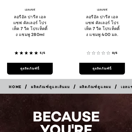
เอลแซฟ
เอลแซฟ
ลอรีอัล ปารีส เอล
ลอรีอัล ปารีส เอล
แซฟ คัลเลอร์ โปร
แซฟ คัลเลอร์ โปร
เท็ค 7 วีค โปรเท็คติ้
เท็ค 7 วีค โปรเท็คติ้
ง แชมพู 280ml
ง แชมพู 400 มล.
5/5
0/5
ดูผลิตภัณฑ์นี้
ดูผลิตภัณฑ์นี้
/
/
/
HOME
ผลิตภัณฑ์ดูแลเส้นผม
ผลิตภัณฑ์ดูแลผม
เอลแ
BECAUSE
YOU'RE