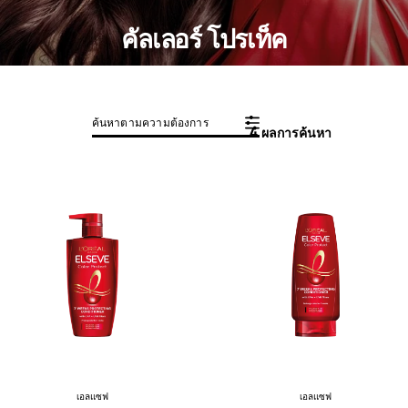
คัลเลอร์ โปรเท็ค
ค้นหาตามความต้องการ
4 ผลการค้นหา
เอลแซฟ
เอลแซฟ