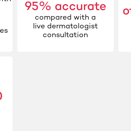
95% accurate
o
compared with a
live dermatologist
ges
consultation
0