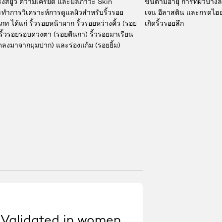
รังสียูวี ความเครียด และมลภาวะ Skin
ขึ้นตามอายุ การที่ผิวบ
ทำการวิเคราะห์การดูแลผิวสำหรับริ้วรอย
เจน อีลาสติน และกรดไฮยา
 ได้แก่ ริ้วรอยหน้าผาก ริ้วรอยหว่างคิ้ว (รอย
เกิดริ้วรอยลึก
 ริ้วรอยรอบดวงตา (รอยตีนกา) ริ้วรอยมาเรียน
อดลงมาจากมุมปาก) และร่องแก้ม (รอยยิ้ม)
Validated in women