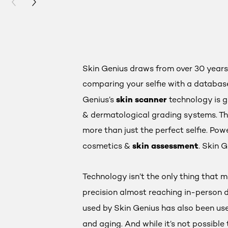
PREVIOUS CARD
NEXT CARD
Skin Genius draws from over 30 years 
comparing your selfie with a database 
skin scanner
Genius’s
technology is g
& dermatological grading systems. Th
more than just the perfect selfie. Po
skin assessment
cosmetics &
. Skin G
Technology isn’t the only thing that 
precision almost reaching in-person d
used by Skin Genius has also been us
and aging. And while it’s not possible 