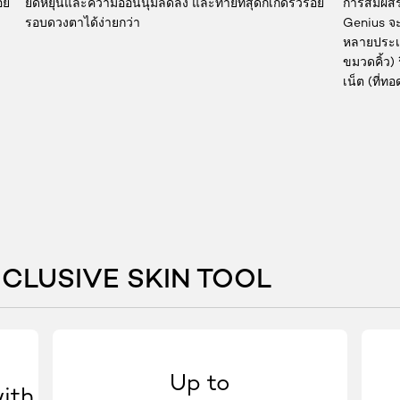
อย
ยืดหยุ่นและความอ่อนนุ่มลดลง และท้ายที่สุดก็เกิดริ้วรอย
การสัมผัส
รอบดวงตาได้ง่ายกว่า
Genius จะ
หลายประเภท
ขมวดคิ้ว)
เน็ต (ที่ท
CLUSIVE SKIN TOOL
Up to
ith