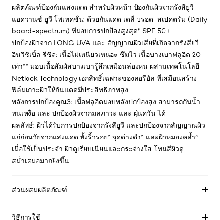
ผลิตภัณฑ์ป้องกันแสงแดด สำหรับผิวหน้า ป้องกันผิวจากรังสียูวี
แอดวานซ์ ยูวี โพเทคชั่น: ด้วยกันแดด เดลี่ บรอด-สเปคตรัม (Daily
board-spectrum) ที่มอบการปกป้องสูงสุด* SPF 50+
ปกป้องผิวจาก LONG UVA และ สัญญาณผิวเสียที่เกิดจากรังสียูวี
อินวิซิเบิ้ล รีซิส: เนื้อไม่เหนียวเหนอะ ซึมไว เนื้อบางเบาฟลูอิด 20
เท่า** มอบเนื้อสัมผัสบางเบารู้สึกเหมือนล่องหน ผสานเทคโนโลยี
Netlock Technology เอกสิทธิ์เฉพาะของลอรีอัล ที่เสมือนสร้าง
ฟิล์มเกาะผิวให้กันแดดมีประสิทธิภาพสูง
พลังการปกป้องคูณ3: เนื้อฟลูอิดมอบพลังปกป้องสูง สามารถกันน้ำ
ทนเหงื่อ และ ปกป้องผิวจากมลภาวะ และ ฝุ่นควัน ได้
ผลลัพธ์: ผิวได้รับการปกป้องจากรังสียูวี และปกป้องจากสัญญาณผิว
แก่ก่อนวัยจากแสงแดด ทั้งริ้วรอย^ จุดด่างดำ^ และผิวหมองคล้ำ^
เมื่อใช้เป็นประจำ ผิวดูเรียบเนียนและกระจ่างใส โทนสีผิวดู
สม่ำเสมอมากยิ่งขึ้น
ส่วนผสมผลิตภัณฑ์
วิธีการใช้