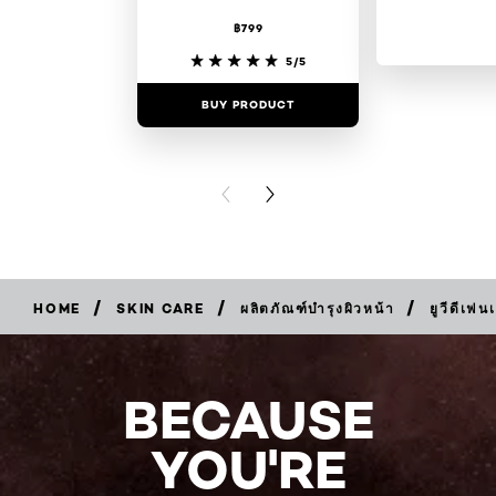
฿799
5/5
BUY PRODUCT
BUY PR
PREVIOUS CARD
NEXT CARD
/
/
/
HOME
SKIN CARE
ผลิตภัณฑ์บำรุงผิวหน้า
ยูวีดีเฟน
BUY
NOW
BECAUSE
YOU'RE