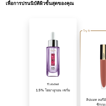
เพื่อการปรนนิบัติผิวขั้นสุดของคุณ
Try It
รีไวทัลลิฟท์
1.5% ไฮยาลูรอน เซรั่ม
ลิปแมท ลอรีอั
ซิกเนเ