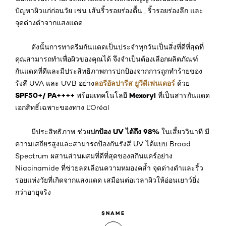
ปัญหาผิวแก่ก่อนวัย เช่น เส้นริ้วรอยร่องตื้น , ริ้วรอยร่องลึก และ
จุดด่างดำจากแสงแดด
ดังนั้นการทาครีมกันแดดเป็นประจำทุกวันเป็นสิ่งที่ดีที่สุดที่
คุณสามารถทำเพื่อผิวของคุณได้ จึงจำเป็นต้องเลือกผลิตภัณฑ์
กันแดดที่ดีและมีประสิทธิภาพการปกป้องจากการถูกทำร้ายของ
ลอรีอัลปารีส ยูวีดีเฟนเดอร์
รังสี UVA และ UVB อย่าง
ด้วย
SPF50+/ PA++++
Mexoryl
พร้อมเทคโนโลยี
ที่เป็นสารกันแดด
เอกสิทธิ์เฉพาะของทาง L'Oréal
ปกป้อง UV ได้ถึง 98%
มีประสิทธิภาพ ช่วย
ในเสี้ยววินาที มี
ความเสถียรสูงและสามารถป้องกันรังสี UV ได้แบบ Broad
Spectrum ผสานส่วนผสมที่ดีที่สุดของสกินแคร์อย่าง
Niacinamide ที่ช่วยลดเลือนความหมองคล้ำ จุดด่างดำและริ้ว
รอยแห่งวัยที่เกิดจากแสงแดด เสมือนต่อเวลาผิวให้อ่อนเยาว์ยิ่ง
กว่าอายุจริง
$NAME