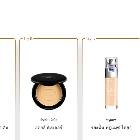
Try It
Try It
อินฟอลลิเบิล
ทรูแมช
ท คัฟ
ออยล์ คิลเลอร์
รองพื้น ทรูแมช ไฮยา