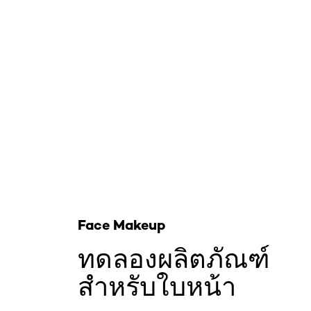
ข้าม : facemakeup try-on
Face Makeup
ทดลองผลิตภัณฑ์
สำหรับใบหน้า