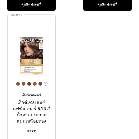
ดูผลิตภัณฑ์นี้
ดูผลิตภัณฑ์นี้
ลองเลย
[Color]: #855c3e
[Color]: #805d41
[Color]: #6f3d26
[Color]: #945b3f
[Color]: #724a34
More shades are available
เอ็กซ์เซลเลนซ์
เอ็กซ์เซลเลนซ์
แฟชั่น เบอร์ 5.13 สี
น้ำตาลประกาย
หม่นเหลือบทอง
฿399