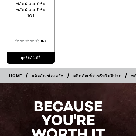
พลัมพ์ แอมบิชั่น
พลัมพ์ แอมบิชั่น
101
0/5
ดูผลิตภัณฑ์นี้
/
/
/
HOME
ผลิตภัณฑ์เมคอัพ
ผลิตภัณฑ์สำหรับริมฝีปาก
พล
BECAUSE
YOU'RE
WORTH IT