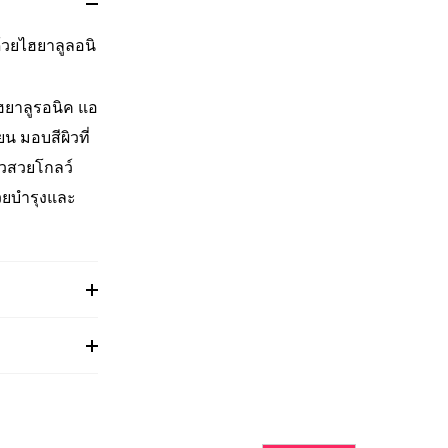
ด้วยไฮยาลูลอนิ
ฮยาลูรอนิค แอ
ยน มอบสีผิวที่
ผิวสวยโกลว์
วยบำรุงและ