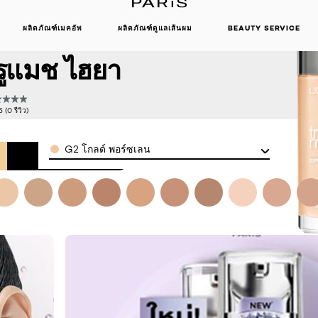
ผลิตภัณฑ์เมคอัพ
ผลิตภัณฑ์ดูแลเส้นผม
BEAUTY SERVICE
รูแมช
ทรูแมช ไฮยา
 (0 รีวิว)
Color
G2 โกลด์ พอร์ซเลน
BUY NOW