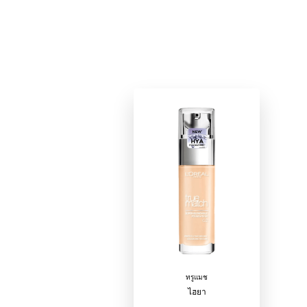
ทรูแมช
ไฮยา