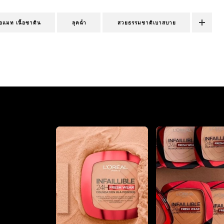
ื้อแมท เนื้อซาติน
ลุคฉ่ำ
สวยธรรมชาติเบาสบาย