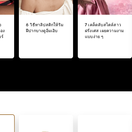
อ
6 วิธีทาลิปสติกให้ริม
7 เคล็ดลับสไตล์สาว
รอง
ฝีปากบางดูอิ่มเอิบ
ฝรั่งเศส เผยความงาม
ร์
แบบง่าย ๆ