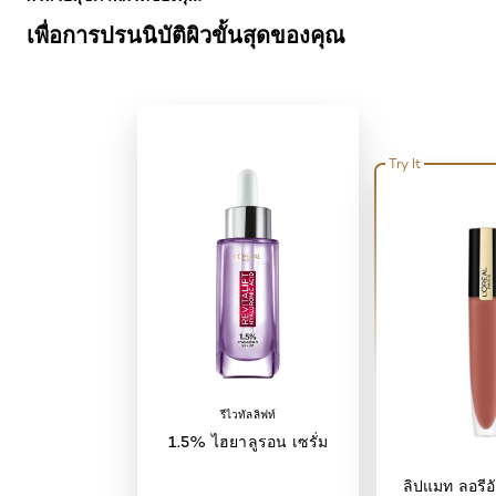
เพื่อการปรนนิบัติผิวขั้นสุดของคุณ
Try It
รีไวทัลลิฟท์
1.5% ไฮยาลูรอน เซรั่ม
ลิปแมท ลอรีอั