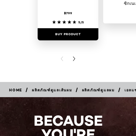
ซิกเนเ
฿799
5/5
BUY PRODUCT
BUY PR
PREVIOUS CARD
NEXT CARD
/
/
/
HOME
ผลิตภัณฑ์ดูแลเส้นผม
ผลิตภัณฑ์ดูแลผม
เอลแ
BUY
NOW
BECAUSE
YOU'RE