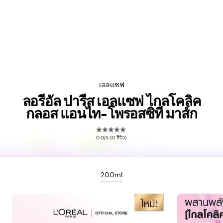
เอลแซฟ
ลอรีอัล ปารีส เอลแซฟ ไกลโคลิค
กลอส แอนไท-โพรอสซิที มาส์ก
0.0/5 (0 รีวิว)
200ml