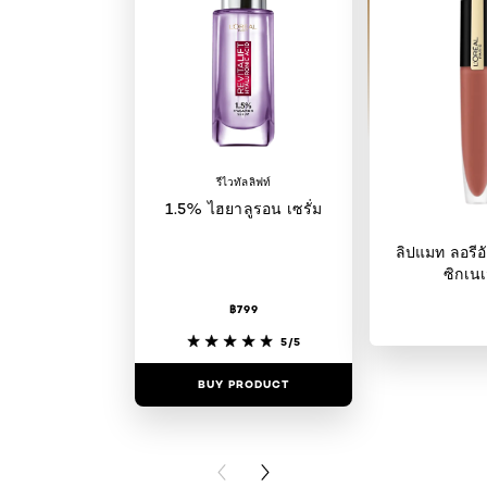
รีไวทัลลิฟท์
1.5% ไฮยาลูรอน เซรั่ม
ลิปแมท ลอรีอั
ซิกเนเ
฿799
5/5
BUY PRODUCT
BUY PR
PREVIOUS CARD
NEXT CARD