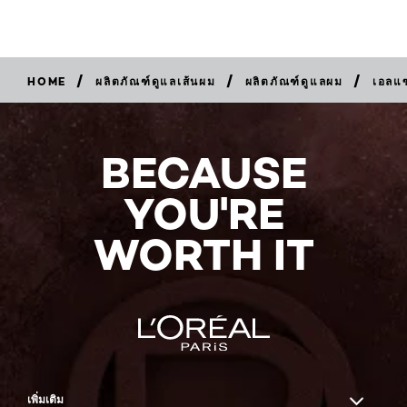
/
/
/
HOME
ผลิตภัณฑ์ดูแลเส้นผม
ผลิตภัณฑ์ดูแลผม
เอลแ
BUY
NOW
BECAUSE
YOU'RE
WORTH IT
เพิ่มเติม