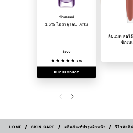
รีไวทัลลิฟท์
1.5% ไฮยาลูรอน เซรั่ม
ลิปแมท ลอรีอั
ซิกเนเ
฿799
5/5
BUY PRODUCT
BUY PR
PREVIOUS CARD
NEXT CARD
/
/
/
HOME
SKIN CARE
ผลิตภัณฑ์บำรุงผิวหน้า
รีไวทัลลิ