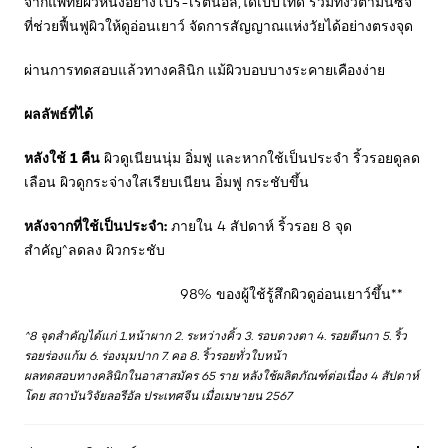
จากแพทย์ผิวหนังอย่างโปร-เรตินอล,ไดเปปไทด์ รวมทั้งวิตามินซีจี
ที่ช่วยฟื้นฟูผิวให้ดูอ่อนเยาว์ จัดการสัญญาณแห่งวัยได้อย่างตรงจุด
ผ่านการทดสอบแล้วทางคลินิก แม้ผิวบอบบางระคายเคืองง่าย
ผลลัพธ์ที่ได้
หลังใช้ 1 คืน
ผิวดูเนียนนุ่ม อิ่มฟู และหากใช้เป็นประจำ ริ้วรอยดูลด
เลือน ผิวดูกระจ่างใสเรียบเนียน อิ่มฟู กระชับขึ้น
หลังจากที่ใช้เป็นประจำ:
ภายใน 4 สัปดาห์ ริ้วรอย 8 จุด
สำคัญ^ลดลง ผิวกระชับ
98% ของผู้ใช้รู้สึกผิวดูอ่อนเยาว์ขึ้น**
^8 จุดสำคัญได้แก่ 1.หน้าผาก 2. ระหว่างคิ้ว 3. รอบดวงตา 4. รอยตีนกา 5. ริ้ว
รอยร่องแก้ม 6. ร่องมุมปาก 7. คอ 8. ริ้วรอยทั่วใบหน้า
ผลทดสอบทางคลินิกในอาสาสมัคร 65 ราย หลังใช้ผลิตภัณฑ์ต่อเนื่อง 4 สัปดาห์
โดย สถาบันวิจัยลอรีอัล ประเทศจีน เมื่อเมษายน 2567