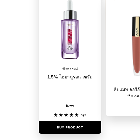
รีไวทัลลิฟท์
1.5% ไฮยาลูรอน เซรั่ม
ลิปแมท ลอรีอั
ซิกเนเ
฿799
5/5
BUY PRODUCT
BUY PR