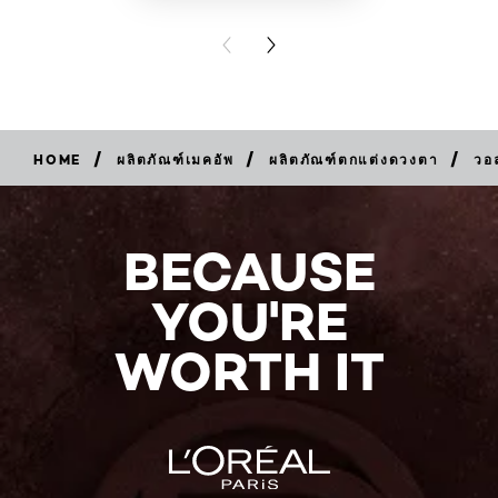
PREVIOUS CARD
NEXT CARD
/
/
/
HOME
ผลิตภัณฑ์เมคอัพ
ผลิตภัณฑ์ตกแต่งดวงตา
วอล
BUY
NOW
BECAUSE
YOU'RE
WORTH IT