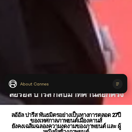
About Cannes
ลอรีอัล ปารีส กลับมาที่คานส์อีกครั้ง
About Cannes
Lights On Women's Worth
ลอัอัล ปารีส พันธมิตรอย่างเป็นทางการตลอด 27ปี
Red Carpet
ของเทศกาลภาพยนต์เมืองคานส์
ยังคงเฉลิมฉลองความงดงามของภาพยนต์ และ ผู้
หญิงผู้สร้างภาพยนต์