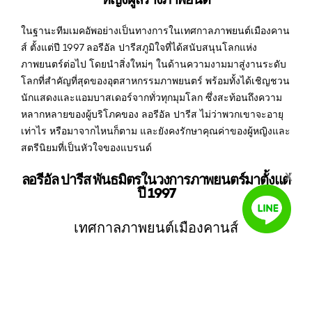
ในฐานะทีมเมคอัพอย่างเป็นทางการในเทศกาลภาพยนต์เมืองคาน
ส์ ตั้งแต่ปี 1997 ลอรีอัล ปารีสภูมิใจที่ได้สนับสนุนโลกแห่ง
ภาพยนตร์ต่อไป โดยนำสิ่งใหม่ๆ ในด้านความงามมาสู่งานระดับ
โลกที่สำคัญที่สุดของอุตสาหกรรมภาพยนตร์ พร้อมทั้งได้เชิญชวน
นักแสดงและแอมบาสเดอร์จากทั่วทุกมุมโลก ซึ่งสะท้อนถึงความ
หลากหลายของผู้บริโภคของ ลอรีอัล ปารีส ไม่ว่าพวกเขาจะอายุ
เท่าไร หรือมาจากไหนก็ตาม และยังคงรักษาคุณค่าของผู้หญิงและ
สตรีนิยมที่เป็นหัวใจของแบรนด์
ลอรีอัล ปารีส พันธมิตรในวงการภาพยนตร์มาตั้งแต่
X
ปี 1997
เทศกาลภาพยนต์เมืองคานส์