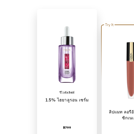
Try It
รีไวทัลลิฟท์
1.5% ไฮยาลูรอน เซรั่ม
ลิปแมท ลอรีอั
ซิกเนเ
฿799