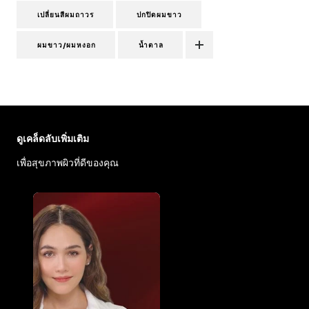
เปลี่ยนสีผมถาวร
ปกปิดผมขาว
ผมขาว/ผมหงอก
น้ำตาล
ข้าม : Face Care Articles
ดูเคล็ดลับเพิ่มเติม
เพื่อสุขภาพผิวที่ดีของคุณ