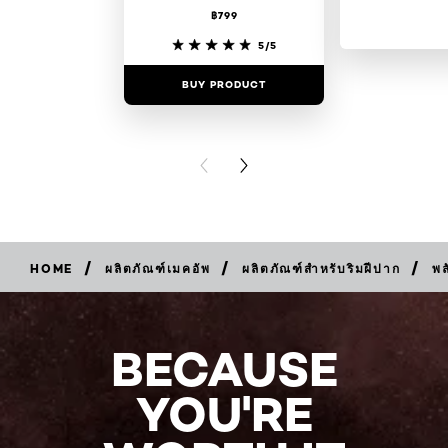
฿799
5/5
BUY PRODUCT
BUY PR
PREVIOUS CARD
NEXT CARD
/
/
/
HOME
ผลิตภัณฑ์เมคอัพ
ผลิตภัณฑ์สำหรับริมฝีปาก
พล
BUY
NOW
BECAUSE
YOU'RE