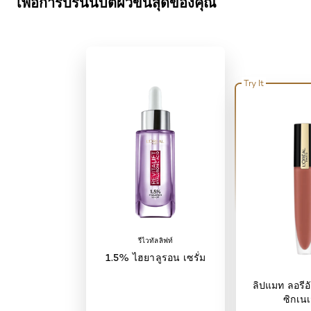
เพื่อการปรนนิบัติผิวขั้นสุดของคุณ
Try It
รีไวทัลลิฟท์
1.5% ไฮยาลูรอน เซรั่ม
ลิปแมท ลอรีอั
ซิกเนเ