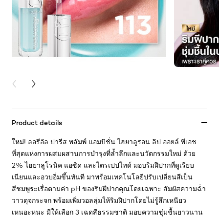
PREVIOUS CARD
NEXT CARD
Product details
ใหม่! ลอรีอัล ปารีส พลัมพ์ แอมบิชั่น ไฮยาลูรอน ลิป ออยล์ พีเอช
ที่สุดแห่งการผสมผสานการบำรุงที่ล้ำลึกและนวัตกรรมใหม่ ด้วย
2% ไฮยาลูโรนิค แอซิด และไตรเปปไทด์ มอบริมฝีปากที่ดูเรียบ
เนียนและอวบอิ่มขึ้นทันที มาพร้อมเทคโนโลยีปรับเปลี่ยนสีเป็น
สีชมพูระเรื่อตามค่า pH ของริมฝีปากคุณโดยเฉพาะ สัมผัสความฉ่ำ
วาวดุจกระจก พร้อมเพิ่มวอลลุ่มให้ริมฝีปากโดยไม่รู้สึกเหนียว
เหนอะหนะ มีให้เลือก 3 เฉดสีธรรมชาติ มอบความชุ่มชื้นยาวนาน