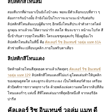
ลิปสติกสีโทนส้ม
สองสีแรกที่ผ่านมาเป็นยังไงบ้างคะ พอจะมีตัวเลือกแบบที่สาว ๆ
ต้องการกันบ้างมั้ย ถ้ายังไม่เป็นไรเราจะมาแนะนำกับต่อกับ
ลิปสติกสีโทนส้มแบบผู้ดีมากๆ อีกหนึ่งโทนสีประจำตัวสาวสไตล์
ลูกคุณ ทาแล้วจะให้ความน่ารัก สดใส ฟันจะขาว หน้าจะไบร์ท สี
นี้เข้ากับสาวๆทุกโทนสีผิว ใครแมชชุดลุคเก๋ๆ ก็ยิ่งดูมีอะไร
ลิปสติกโทนส้มในที่นี้ คือ
คัลเลอร์ ริช อินเทนซ์ วอลุ่ม แมท 614
ตัวช่วยที่จะเปลี่ยนบุคลิก ภายในพริบตาเดียว
ลิปสติกสีโทนแดง
ปิดท้ายด้วยโทนสีสุดฮอต ทาแล้วเกิดสุดๆ
คัลเลอร์ ริช อินเทนซ์
วอลุ่ม แมท 129
ลิปสติกสีโทนแดงที่ไม่แก่ ดูโดดเด่นทำให้บุคลิก
ของคุณดูสดใส และดูกระฉับกระเฉง เป็นไฟท์เตอร์ตัวยง เตรียม
ตัวปิดศักราชกวาดทุกรางวัล ด้วยพลังแห่งความสดใสจากลิปสีส้ม
โทนแดงก่ำๆ แท่งนี้ สีที่โดดเด่นมากที่สุดอีกหนึ่งสี จากลอรีอัล
ปารีส
คัลเลอร์ ริช อินเทนซ์ วอลุ่ม แมท ดี