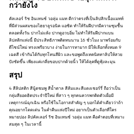
กว่ายังไง
คัลเลอร์ ริช อินเทนซ์ วอลุ่ม แมท ดีกว่าตรงที่เป็นลิปสิกเนื้อแมทท์
ที่มีส่วนผสมของไฮยาลูรอนิค แอซิด ทำให้ริมฝีปากมีความชุมชื้น
ตลอดทั้งวัน ปากไม่แห้ง ปากดูอวบอิ่ม ไม่ทำให้ริมฝีปากแบน
ลิปสติกแท่งนี้ มีประสิทธิภาพติดทนนาน 16 ชั่วโมง มาพร้อมกับ
ดีไซน์ใหม่ ทรงเพรียวบาง ง่ายในการทามาก มีให้เลือกทั้งหมด 9
เฉดสี เข้ากันได้กับทุกโทนสีผิว และขอพูดถึงเทคนิคทาลิปให้สวย
ปังชัดขึ้น เพียงแค่เกลี่ยขอบปากด้วยนิ้ว ให้ได้ลุคที่ดูฟุ้งละมุน
สรุป
4 สีลิปสติก สีนู้ดชมพู สีน้ำตาล สีส้มและสีแดงเชอร์รี่ ถือว่าเป็น
กลุ่มสียอดฮิตประจำปีใหม่ ที่สาว ๆ ทุกคนควรพกติดตัวเผื่อมี
เหตุการณ์ฉุกเฉิน หรือใช้ในโอกาสสำคัญ ๆ บอกได้คำเดียวว่าถ้า
คุณอยากโดดเด่น ในค่ำคืนแห่งปีใหม่ อยากเป็นตัวเลือกที่ใคร
หมายปอง ลิปคัลเลอร์ ริช อินเทนซ์ วอลุ่ม แมท คือคำตอบที่เหมาะ
สมสุด ๆ ในเวลานี้