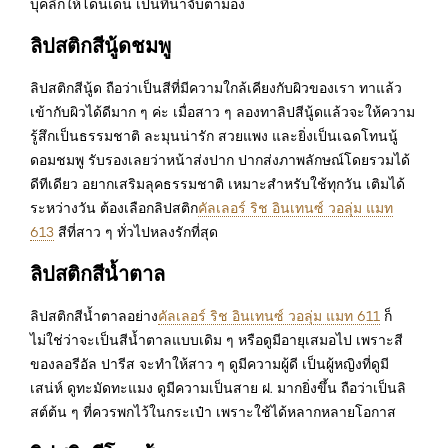
บุคลิกให้โดนเด่น เป็นที่น่าจับตามอง
ลิปสติกสีนู้ดชมพู
ลิปสติกสีนู้ด ถือว่าเป็นสีที่มีความใกล้เคียงกับผิวของเรา ทาแล้ว
เข้ากับผิวได้ดีมาก ๆ ค่ะ เมื่อสาว ๆ ลองทาลิปสีนู้ดแล้วจะให้ความ
รู้สึกเป็นธรรมชาติ ละมุนน่ารัก สวยแพง และยิ่งเป็นเฉดโทนนู้
ดอมชมพู รับรองเลยว่าหน้าส่งปาก ปากส่งภาพลักษณ์โดยรวมได้
ดีทีเดียว อยากเสริมลุคธรรมชาติ เหมาะสำหรับใช้ทุกวัน เติมได้
ระหว่างวัน ต้องเลือกลิปสติก
คัลเลอร์ ริช อินเทนซ์ วอลุ่ม แมท
613
สีที่สาว ๆ ทั่วไปหลงรักที่สุด
ลิปสติกสีน้ำตาล
ลิปสติกสีน้ำตาลอย่าง
คัลเลอร์ ริช อินเทนซ์ วอลุ่ม แมท 611
ก็
ไม่ใช่ว่าจะเป็นสีน้ำตาลแบบเดิม ๆ หรือดูมีอายุเสมอไป เพราะสี
ของลอรีอัล ปารีส จะทำให้สาว ๆ ดูมีความผู้ดี เป็นผู้หญิงที่ดูมี
เสน่ห์ ดูทะมัดทะแมง ดูมีความเป็นสาย ฝ. มากยิ่งขึ้น ถือว่าเป็นลิ
สต์ต้น ๆ ที่ควรพกไว้ในกระเป๋า เพราะใช้ได้หลากหลายโอกาส