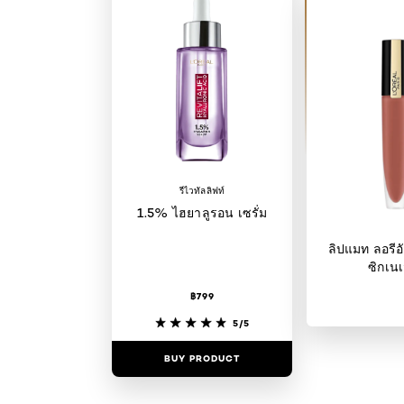
รีไวทัลลิฟท์
1.5% ไฮยาลูรอน เซรั่ม
ลิปแมท ลอรีอั
ซิกเนเ
฿799
5/5
BUY PRODUCT
BUY PR