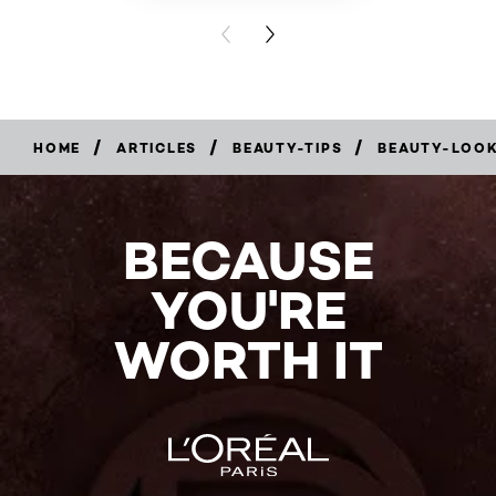
PREVIOUS CARD
NEXT CARD
/
/
/
HOME
ARTICLES
BEAUTY-TIPS
BEAUTY-LOO
BECAUSE
YOU'RE
WORTH IT