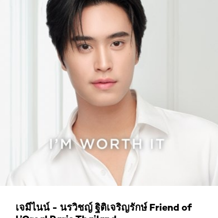
เจมีไนน์ - นรวิชญ์ ฐิติเจริญรักษ์ Friend of