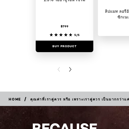
ลิปแมท ลอรีอั
ซิกเนเ
฿799
5/5
BUY PRODUCT
BUY PR
PREVIOUS CARD
NEXT CARD
/
HOME
คุณค่าที่เราคู่ควร หรือ เพราะเราคู่ควร เป็นมากกว่า
BECAUSE