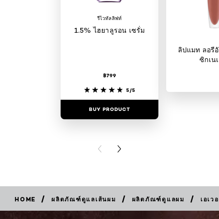
รีไวทัลลิฟท์
1.5% ไฮยาลูรอน เซรั่ม
ลิปแมท ลอรีอั
ซิกเนเ
฿799
5/5
BUY PRODUCT
BUY PR
PREVIOUS CARD
NEXT CARD
/
/
/
HOME
ผลิตภัณฑ์ดูแลเส้นผม
ผลิตภัณฑ์ดูแลผม
เอเวอ
BUY