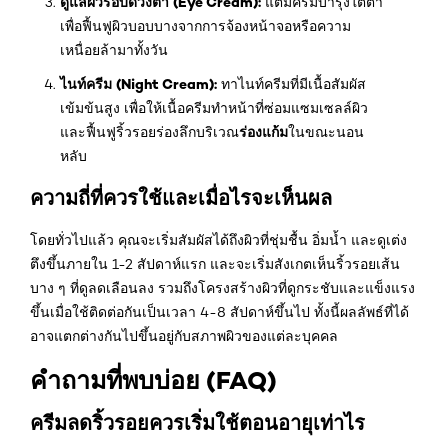
ดูแลผิวรอบดวงตา (Eye Cream):
แต้มครีมบำรุงใต้ตา
เพื่อฟื้นฟูผิวบอบบางจากการจ้องหน้าจอหรือความ
เหนื่อยล้ามาทั้งวัน
ไนท์ครีม (Night Cream):
ทาไนท์ครีมที่มีเนื้อสัมผัส
เข้มข้นสูง เพื่อให้เนื้อครีมทำหน้าที่ซ่อมแซมเซลล์ผิว
ร่องแก้ม
และฟื้นฟูริ้วรอยร่องลึกบริเวณ
ในขณะนอน
หลับ
ความถี่ที่ควรใช้และเมื่อไรจะเห็นผล
โดยทั่วไปแล้ว คุณจะเริ่มสัมผัสได้ถึงผิวที่ชุ่มชื้น อิ่มน้ำ และดูเต่ง
ตึงขึ้นภายใน 1-2 สัปดาห์แรก และจะเริ่มสังเกตเห็นริ้วรอยเส้น
บาง ๆ ที่ดูลดเลือนลง รวมถึงโครงสร้างผิวที่ดูกระชับและแข็งแรง
ขึ้นเมื่อใช้ติดต่อกันเป็นเวลา 4-8 สัปดาห์ขึ้นไป ทั้งนี้ผลลัพธ์ที่ได้
อาจแตกต่างกันไปขึ้นอยู่กับสภาพผิวของแต่ละบุคคล
คำถามที่พบบ่อย (FAQ)
ครีมลดริ้วรอยควรเริ่มใช้ตอนอายุเท่าไร