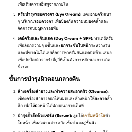
เพื่อเติมความอิ่มฟูจากภายใน
ครีมบำรุงรอบดวงตา (Eye Cream):
แตะอายครีมเบา
ๆ บริเวณรอบดวงตา เพื่อป้องกันความหมองคล้ำและ
จัดการกับปัญหารอยพับ
เดย์ครีมและกันแดด (Day Cream + SPF):
ทาเดย์ครีม
ยกกระชับใบหน้า
เพื่อล็อกความชุ่มชื้นและ
ระหว่างวัน
และที่ขาดไม่ได้เลยคือการทาครีมกันแดดปิดท้ายเสมอ
เพื่อปกป้องผิวจากรังสียูวีที่เป็นตัวการหลักของการเกิด
ริ้วรอย
ขั้นการบำรุงผิวตอนกลางคืน
ล้างเครื่องสำอางและทำความสะอาดผิว (Cleanse):
เช็ดเครื่องสำอางออกให้หมดและล้างหน้าให้สะอาดล้ำ
ลึก เพื่อให้ผิวหน้าได้พักผ่อนอย่างเต็มที่
บำรุงล้ำลึกด้วยเซรั่ม (Serum):
เซรั่มหน้าใส
ลูบไล้
ทั่ว
ใบหน้า เพื่อส่งผ่านสารสกัดเข้มข้นลงสู่ชั้นผิว