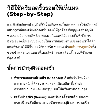
วิธีใช้ครีมลดริ้วรอยให้เห็นผล
(Step-by-Step)
การมีผลิตภัณฑ์บำรุงผิวที่ดีเป็นเพียงจุดเริ่มต้น แต่การใช้สกินแคร์
อย่างถูกวิธีและเรียงลำดับขั้นตอนให้ถูกต้อง คือกุญแจสำคัญที่จะ
ช่วยปลดล็อกประสิทธิภาพของสกินแคร์ได้อย่างเต็มที่ ซึ่งการ
บำรุงอย่างเป็นระบบจะช่วยให้สารสกัดซึมซาบเข้าสู่ชั้นผิวได้ลึก
สเต็ปการดูแลผิว
และทำงานได้ดีขึ้น ลอรีอัล ปารีส ขอแนะนำ
ทั้ง
ช่วงเช้าและก่อนนอน เพื่อผลลัพธ์การลดเลือนริ้วรอยที่ชัดเจน
ที่สุด ดังนี้
ขั้นการบำรุงผิวตอนเช้า
ทำความสะอาดผิวหน้า (Cleanse):
เริ่มต้นวันใหม่ด้วย
การล้างหน้าให้สะอาดหมดจด เพื่อเคลียร์สิ่งสกปรก
ความมันสะสม และเปิดรูขุมขนให้พร้อมรับการบำรุง
เซรั่มบำรุงผิว (Serum):
เซรั่มลดริ้วรอย
ลง
เป็นขั้นตอน
แรก เนื้อเซรั่มที่บางเบาจะซึมซาบลงสู่ผิวอย่างรวดเร็ว