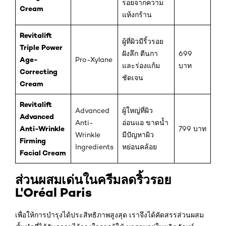
รอยจากความ
Cream
แห้งกร้าน
Revitalift
ผู้ที่ผิวมีริ้วรอย
Triple Power
ฝังลึก ตีนกา
699
Age-
Pro-Xylane
และร่องแก้ม
บาท
Correcting
ชัดเจน
Cream
Revitalift
Advanced
ผู้ใหญ่ที่ผิว
Advanced
Anti-
อ่อนแอ ขาดน้ำ
Anti-Wrinkle
799 บาท
Wrinkle
มีปัญหาผิว
Firming
Ingredients
หย่อนคล้อย
Facial Cream
ส่วนผสมเด่นในครีมลดริ้วรอย
L'Oréal Paris
เพื่อให้การบำรุงได้ประสิทธิภาพสูงสุด เราจึงได้คัดสรรส่วนผสม