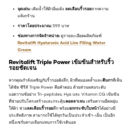
จุดเด่น:
ลดเลือนริ้วรอย
เติมน้ำให้ผิวอิ่มเด้ง
จากความ
แห้งกร้าน
ราคาโดยประมาณ:
599 บาท
ช่องทางการจัดจำหน่าย:
ดูรายละเอียดผลิตภัณฑ์
Revitalift Hyaluronic Acid Line Filling Water
Cream
Revitalift Triple Power เข้มข้นสำหรับริ้ว
รอยชัดเจน
ตีนกา
หากคุณกำลังเผชิญกับริ้วรอยฝังลึก, ผิวที่หมองคล้ำและ
ที่เห็น
ได้ชัด ซีรีส์ Triple Power คือคำตอบ ด้วยส่วนผสมระดับ
แอดวานซ์อย่าง Tri-peptides, Hya และ Vitamin CG เข้มข้น
คอลลาเจน
ที่ช่วยปรับโครงสร้างและกระตุ้น
เสริมความยืดหยุ่น
ลดเลือนริ้วรอย
ยกกระชับใบหน้า
ให้ผิว ช่วย
ลึก พร้อม
ได้อย่างมี
ประสิทธิภาพ สามารถใช้ได้ทุกวันเป็นประจำเช้า-เย็น เป็นอีก
หนึ่งเซรั่มทางเลือกแทนการใช้เรตินอล