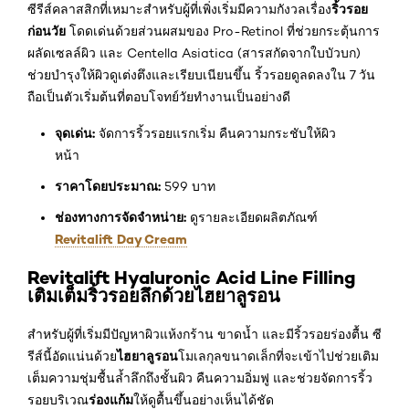
ริ้วรอย
ซีรีส์คลาสสิกที่เหมาะสำหรับผู้ที่เพิ่งเริ่มมีความกังวลเรื่อง
ก่อนวัย
โดดเด่นด้วยส่วนผสมของ Pro-Retinol ที่ช่วยกระตุ้นการ
ผลัดเซลล์ผิว และ Centella Asiatica (สารสกัดจากใบบัวบก)
ช่วยบำรุงให้ผิวดูเต่งตึงและเรียบเนียนขึ้น ริ้วรอยดูลดลงใน 7 วัน
ถือเป็นตัวเริ่มต้นที่ตอบโจทย์วัยทำงานเป็นอย่างดี
จุดเด่น:
จัดการริ้วรอยแรกเริ่ม คืนความกระชับให้ผิว
หน้า
ราคาโดยประมาณ:
599 บาท
ช่องทางการจัดจำหน่าย:
ดูรายละเอียดผลิตภัณฑ์
Revitalift Day Cream
Revitalift Hyaluronic Acid Line Filling
เติมเต็มริ้วรอยลึกด้วยไฮยาลูรอน
สำหรับผู้ที่เริ่มมีปัญหาผิวแห้งกร้าน ขาดน้ำ และมีริ้วรอยร่องตื้น ซี
ไฮยาลูรอน
รีส์นี้อัดแน่นด้วย
โมเลกุลขนาดเล็กที่จะเข้าไปช่วยเติม
เต็มความชุ่มชื้นล้ำลึกถึงชั้นผิว คืนความอิ่มฟู และช่วยจัดการริ้ว
ร่องแก้ม
รอยบริเวณ
ให้ดูตื้นขึ้นอย่างเห็นได้ชัด