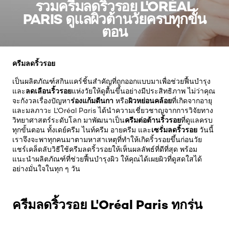
รวมครีมลดริ้วรอย L'ORÉAL
PARIS ดูแลผิวต้านวัยครบทุกขั้น
ตอน
ครีมลดริ้วรอย
เป็นผลิตภัณฑ์สกินแคร์ชิ้นสำคัญที่ถูกออกแบบมาเพื่อช่วยฟื้นบำรุง
ลดเลือนริ้วรอย
และ
แห่งวัยให้ดูตื้นขึ้นอย่างมีประสิทธิภาพ ไม่ว่าคุณ
ร่องแก้ม
ตีนกา
ผิวหย่อนคล้อย
จะกังวลเรื่องปัญหา
หรือ
ที่เกิดจากอายุ
และมลภาวะ L'Oréal Paris ได้นำความเชี่ยวชาญจากการวิจัยทาง
ครีมต่อต้านริ้วรอย
วิทยาศาสตร์ระดับโลก มาพัฒนาเป็น
ที่ดูแลครบ
เซรั่มลดริ้วรอย
ทุกขั้นตอน ทั้งเดย์ครีม ไนท์ครีม อายครีม และ
วันนี้
เราจึงจะพาทุกคนมาตามหาสาเหตุที่ทำให้เกิดริ้วรอยขึ้นก่อนวัย
แชร์เคล็ดลับวิธีใช้ครีมลดริ้วรอยให้เห็นผลลัพธ์ที่ดีที่สุด พร้อม
แนะนำผลิตภัณฑ์ที่ช่วยฟื้นบำรุงผิว ให้คุณได้เผยผิวที่ดูสดใสได้
อย่างมั่นใจในทุก ๆ วัน
ครีมลดริ้วรอย L'Oréal Paris ทุกรุ่น