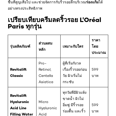
ร่องแก้ม
ชื้นที่สูญเสียไป และช่วยจัดการกับริ้วรอยลึกบริเวณ
ได้
อย่างทรงประสิทธิภาพ
เปรียบเทียบครีมลดริ้วรอย L'Oréal
Paris ทุกรุ่น
ราคา
ส่วนผสม
รุ่นผลิตภัณฑ์
เหมาะกับใคร
โดย
หลัก
ประมาณ
Pro-
ผู้ที่เริ่มกังวล
Revitalift
Retinol,
เรื่องริ้วรอยก่อน
599
Classic
Centella
วัย ผิวเริ่มไม่
บาท
Asiatica
กระชับ
ทุกวัยที่มีผิวแห้ง
Revitalift
ขาดน้ำ ผิวไม่
Hyaluronic
Micro
อิ่มฟู มีริ้วรอย
599
Acid Line
Hyaluronic
ร่องตื้น และริ้ว
บาท
Filling Water
Acid