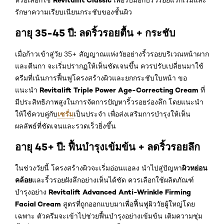
Revitalift Classic
หรือเลือกใช้
เพื่อรับมือกับริ้วรอยแรกเริ่มและ
รักษาความเรียบเนียนกระชับของชั้นผิว
อายุ 35-45 ปี: ลดริ้วรอยตื้น + กระชับ
เมื่อก้าวเข้าสู่วัย 35+ สัญญาณแห่งวัยอย่างริ้วรอยบริเวณหน้าผาก
และตีนกา จะเริ่มปรากฏให้เห็นชัดเจนขึ้น ควรปรับเปลี่ยนมาใช้
ครีมที่เน้นการฟื้นฟูโครงสร้างผิวและยกกระชับใบหน้า ขอ
Revitalift Triple Power Age-Correcting Cream
แนะนำ
ที่
มีประสิทธิภาพสูงในการจัดการปัญหาริ้วรอยร่องลึก โดยแนะนำ
เซรั่ม
ให้ใช้ควบคู่กับ
เป็นประจำ เพื่อส่งเสริมการบำรุงให้เห็น
ผลลัพธ์ที่ชัดเจนและรวดเร็วยิ่งขึ้น
อายุ 45+ ปี: ฟื้นบำรุงเข้มข้น + ลดริ้วรอยลึก
ผิวหย่อน
ในช่วงวัยนี้ โครงสร้างผิวจะเริ่มอ่อนแอลง นำไปสู่ปัญหา
คล้อย
และริ้วรอยฝังลึกอย่างเห็นได้ชัด ควรเลือกใช้ผลิตภัณฑ์
Revitalift Advanced Anti-Wrinkle Firming
บำรุงอย่าง
Facial Cream
สูตรที่ถูกออกแบบมาเพื่อฟื้นฟูผิววัยผู้ใหญ่โดย
เฉพาะ ตัวครีมจะเข้าไปช่วยฟื้นบำรุงอย่างเข้มข้น เติมความชุ่ม