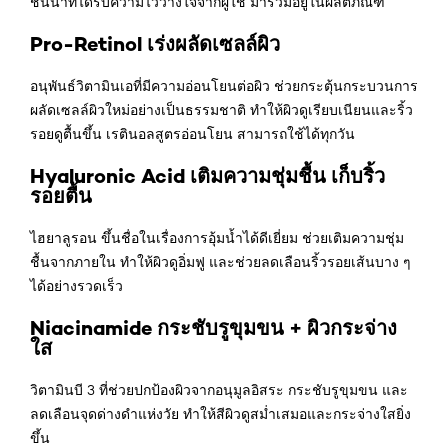
ชั้นนำที่ได้รับความไว้วางใจจากผู้ใช้ มารวมอยู่ในผลิตภัณฑ์
Pro-Retinol เร่งผลัดเซลล์ผิว
อนุพันธ์วิตามินเอที่มีความอ่อนโยนต่อผิว ช่วยกระตุ้นกระบวนการ
ผลัดเซลล์ผิวใหม่อย่างเป็นธรรมชาติ ทำให้ผิวดูเรียบเนียนและริ้ว
รอยดูตื้นขึ้น เรตินอลสูตรอ่อนโยน สามารถใช้ได้ทุกวัน
Hyaluronic Acid เติมความชุ่มชื้น เก็บริ้ว
รอยตื้น
ไฮยาลูรอน ขึ้นชื่อในเรื่องการอุ้มน้ำได้ดีเยี่ยม ช่วยเติมความชุ่ม
ชื้นจากภายใน ทำให้ผิวดูอิ่มฟู และช่วยลดเลือนริ้วรอยเส้นบาง ๆ
ได้อย่างรวดเร็ว
Niacinamide กระชับรูขุมขน + ผิวกระจ่าง
ใส
วิตามินบี 3 ที่ช่วยปกป้องผิวจากอนุมูลอิสระ กระชับรูขุมขน และ
ลดเลือนจุดด่างดำแห่งวัย ทำให้สีผิวดูสม่ำเสมอและกระจ่างใสยิ่ง
ขึ้น