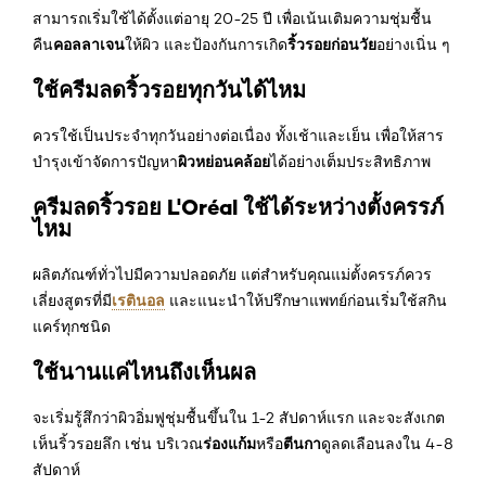
สามารถเริ่มใช้ได้ตั้งแต่อายุ 20-25 ปี เพื่อเน้นเติมความชุ่มชื้น
คอลลาเจน
ริ้วรอยก่อนวัย
คืน
ให้ผิว และป้องกันการเกิด
อย่างเนิ่น ๆ
ใช้ครีมลดริ้วรอยทุกวันได้ไหม
ควรใช้เป็นประจำทุกวันอย่างต่อเนื่อง ทั้งเช้าและเย็น เพื่อให้สาร
ผิวหย่อนคล้อย
บำรุงเข้าจัดการปัญหา
ได้อย่างเต็มประสิทธิภาพ
ครีมลดริ้วรอย L'Oréal ใช้ได้ระหว่างตั้งครรภ์
ไหม
ผลิตภัณฑ์ทั่วไปมีความปลอดภัย แต่สำหรับคุณแม่ตั้งครรภ์ควร
เรตินอล
เลี่ยงสูตรที่มี
และแนะนำให้ปรึกษาแพทย์ก่อนเริ่มใช้สกิน
แคร์ทุกชนิด
ใช้นานแค่ไหนถึงเห็นผล
จะเริ่มรู้สึกว่าผิวอิ่มฟูชุ่มชื้นขึ้นใน 1-2 สัปดาห์แรก และจะสังเกต
ร่องแก้ม
ตีนกา
เห็นริ้วรอยลึก เช่น บริเวณ
หรือ
ดูลดเลือนลงใน 4-8
สัปดาห์