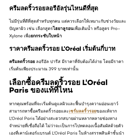
ครีมลดริ้วรอยลอรีอัลรุ่นไหนดีที่สุด
ไม่มีรุ่นที่ดีที่สุดสำหรับทุกคน แต่ควรเลือกให้เหมาะกับช่วงวัยและ
ไฮยาลูรอน
ปัญหาผิว เช่น เลือกสูตร
เพื่อเติมน้ำ หรือสูตร Pro-
ยกกระชับใบหน้า
Xylane เพื่อ
ราคาครีมลดริ้วรอย L'Oréal เริ่มต้นกี่บาท
ครีมลดริ้วรอย
ลอรีอัล ปารีส มีราคาที่จับต้องได้ง่าย โดยมีราคา
เริ่มต้นเพียงประมาณ 399 บาทเท่านั้น
เลือกซื้อครีมลดริ้วรอย L'Oréal
Paris ของแท้ที่ไหน
หากคุณพร้อมที่จะเริ่มต้นดูแลผิวและฟื้นบำรุงความอ่อนเยาว์
เซรั่มลดริ้วรอย
สามารถหาซื้อครีมลดริ้วรอยและ
ของแท้จาก
L'Oréal Paris ได้อย่างสะดวกสบายผ่านหลากหลายช่องทาง
จำหน่ายที่เชื่อถือได้ ไม่ว่าจะเป็นการไปทดลองเนื้อสัมผัสด้วยตัว
เองที่เคาน์เตอร์แบรนด์ L'Oréal Paris ในห้างสรรพสินค้าชั้นนำ