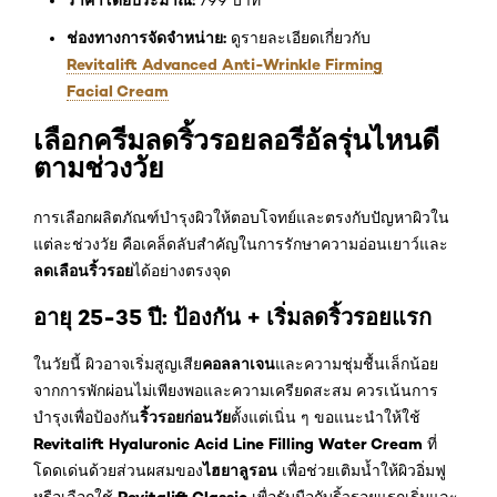
ราคาโดยประมาณ:
799 บาท
ช่องทางการจัดจำหน่าย:
ดูรายละเอียดเกี่ยวกับ
Revitalift Advanced Anti-Wrinkle Firming
Facial Cream
เลือกครีมลดริ้วรอยลอรีอัลรุ่นไหนดี
ตามช่วงวัย
การเลือกผลิตภัณฑ์บำรุงผิวให้ตอบโจทย์และตรงกับปัญหาผิวใน
แต่ละช่วงวัย คือเคล็ดลับสำคัญในการรักษาความอ่อนเยาว์และ
ลดเลือนริ้วรอย
ได้อย่างตรงจุด
อายุ 25-35 ปี: ป้องกัน + เริ่มลดริ้วรอยแรก
คอลลาเจน
ในวัยนี้ ผิวอาจเริ่มสูญเสีย
และความชุ่มชื้นเล็กน้อย
จากการพักผ่อนไม่เพียงพอและความเครียดสะสม ควรเน้นการ
ริ้วรอยก่อนวัย
บำรุงเพื่อป้องกัน
ตั้งแต่เนิ่น ๆ ขอแนะนำให้ใช้
Revitalift Hyaluronic Acid Line Filling Water Cream
ที่
ไฮยาลูรอน
โดดเด่นด้วยส่วนผสมของ
เพื่อช่วยเติมน้ำให้ผิวอิ่มฟู