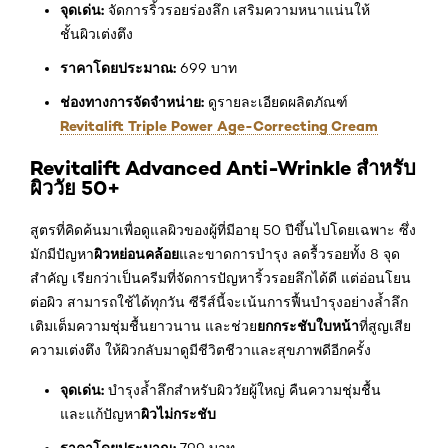
จุดเด่น:
จัดการริ้วรอยร่องลึก เสริมความหนาแน่นให้
ชั้นผิวเต่งตึง
ราคาโดยประมาณ:
699 บาท
ช่องทางการจัดจำหน่าย:
ดูรายละเอียดผลิตภัณฑ์
Revitalift Triple Power Age-Correcting Cream
Revitalift Advanced Anti-Wrinkle สำหรับ
ผิววัย 50+
สูตรที่คิดค้นมาเพื่อดูแลผิวของผู้ที่มีอายุ 50 ปีขึ้นไปโดยเฉพาะ ซึ่ง
ผิวหย่อนคล้อย
มักมีปัญหา
และขาดการบำรุง ลดรื้วรอยทั้ง 8 จุด
สำคัญ เรียกว่าเป็นครีมที่จัดการปัญหาริ้วรอยลึกได้ดี แต่อ่อนโยน
ต่อผิว สามารถใช้ได้ทุกวัน ซีรีส์นี้จะเน้นการฟื้นบำรุงอย่างล้ำลึก
ยกกระชับใบหน้า
เติมเต็มความชุ่มชื้นยาวนาน และช่วย
ที่สูญเสีย
ความเต่งตึง ให้ผิวกลับมาดูมีชีวิตชีวาและสุขภาพดีอีกครั้ง
จุดเด่น:
บำรุงล้ำลึกสำหรับผิววัยผู้ใหญ่ คืนความชุ่มชื้น
ผิวไม่กระชับ
และแก้ปัญหา