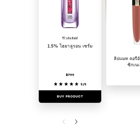
รีไวทัลลิฟท์
1.5% ไฮยาลูรอน เซรั่ม
ลิปแมท ลอรีอั
ซิกเนเ
฿799
5/5
BUY PRODUCT
BUY PR
PREVIOUS CARD
NEXT CARD