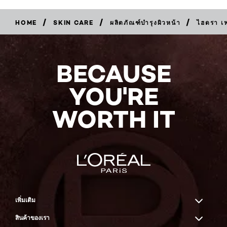
/
/
/
HOME
SKIN CARE
ผลิตภัณฑ์บำรุงผิวหน้า
ไฮดรา เ
BUY
NOW
BECAUSE
YOU'RE
WORTH IT
เพิ่มเติม
สินค้าของเรา