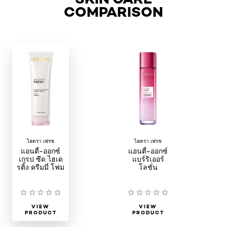
COMPARISON
ไฮดรา เฟรช
ไฮดรา เฟรช
แอนตี้-ออกซ์
แอนตี้-ออกซ์
เกรป ซีด ไฮเด
แบร์ริเออร์
รติ้ง ครีมมี่ โฟม
โลชั่น
VIEW
VIEW
PRODUCT
PRODUCT