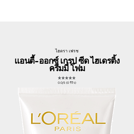
ไฮดรา เฟรช
แอนตี้-ออกซ์ เกรป ซีด ไฮเดรติ้ง
ครีมมี่ โฟม
0.0/5 (0 รีวิว)