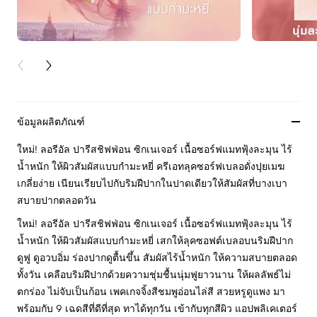
PREVIOUS CARD
NEXT CARD
ข้อมูลผลิตภัณฑ์
ใหม่! ลอรีอัล ปารีสชิฟฟ่อน ซิกเนเจอร์ เนื้อซอร์ฟแมทฟุ้งละมุน ไร้
น้ำหนัก ให้ผิวสัมผัสแบบกำมะหยี่ ครีเอทลุคซอร์ฟเบลอดั่งปุยเมฆ
เกลี่ยง่าย เนียนเรียบไปกับริมฝีปากในปาดเดียวให้สัมผัสที่บางเบา
สบายปากตลอดวัน
ใหม่! ลอรีอัล ปารีสชิฟฟ่อน ซิกเนเจอร์ เนื้อซอร์ฟแมทฟุ้งละมุน ไร้
น้ำหนัก ให้ผิวสัมผัสแบบกำมะหยี่ เสกให้ลุคซอฟต์เบลอบนริมฝีปาก
ดูฟู ดูอวบอิ่ม ร่องปากดูตื้นขึ้น สัมผัสไร้น้ำหนัก ให้ความสบายตลอด
ทั้งวัน เคลือบริมฝีปากด้วยความชุ่มชื้นนุ่มฟูยาวนาน ให้ผลลัพธ์ไม่
ตกร่อง ไม่จับเป็นก้อน เพคเกจจิ้งสีชมพูอ่อนไล่สี สวยหรูดูแพง มา
พร้อมกับ 9 เฉดสีที่ดีที่สุด ทาได้ทุกวัน เข้ากับทุกสีผิว แอปพลิเคเตอร์