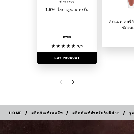
รีไวทัลลิฟท์
1.5% ไฮยาลูรอน เซรั่ม
ลิปแมท ลอรีอั
ซิกเนเ
฿799
5/5
BUY PRODUCT
BUY PR
PREVIOUS CARD
NEXT CARD
/
/
/
HOME
ผลิตภัณฑ์เมคอัพ
ผลิตภัณฑ์สำหรับริมฝีปาก
รู
BUY
NOW