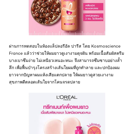
ผ่านการทดสอบในห้องแล็ปลอรีอัล ปารีส โดย Kosmoscience
France แล้วว่าช่วยให้ผมยาวดูเงางามดุจฝัน พร้อมเนื้อสัมผัสครีม
บางเบาซึมง่าย ไม่เหนียวเหนอะหนะ จึงสามารถซึมซาบอย่างล้ำ
ลึก เพื่อฟื้นบำรุงโครงสร้างเส้นใยผมที่ถูกทำลาย และปกป้องผม
ยาวจากปัญหาผมแห้งเสียแตกปลาย ให้ผมยาวดูสวยเงางาม
สุขภาพดีตลอดเส้นใยจากโคนจรดปลาย