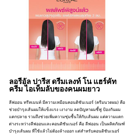
ลอรีอัล ปารีส ดรีมเลงท์ โน แฮร์คัท
ครีม ไอเท็มลับของคนผมยาว
ลีฟออน ทรีทเมนท์ มีความเหมือนคอนดิชันเนอร์ (ครีมนวดผม) คือ
ช่วยบำรุงเส้นผมให้แข็งแรง เงางาม ลดปัญหาผมชี้ฟู ป้องกันผม
แตกปลาย รวมถึงช่วยเพิ่มความชุ่มชื้นให้กับเส้นผม แต่ความแตก
ต่างระหว่างลีฟออนและคอนดิชันเนอร์ คือ ลีฟออน เป็นผลิตภัณฑ์
บำรุงเส้นผม ที่ใช้แล้วไม่ต้องล้างออก แต่สำหรับคอนดิชันเนอร์