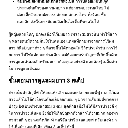
ลืมยางมัดผมเหมือนตกนรกทั้งเป็น
การปล่อยผมเป็นจุด
ประสงค์หลักของสาวผมยาว แต่อากาศประเทศไทย ไม่
ค่อยเอื้ออำนวยต่อการปล่อยผมสักเท่าไหร่ ทั้งร้อน ชื้น
และอับ ดังนั้นยางมัดผมถือเป็นไอเท็มที่ขาดไม่ได้
ผู้หญิงส่วนใหญ่ มักจะเลือกไว้ผมยาว เพราะผมยาวนั้น ทำให้สาว
ๆ หลายคนมีความมั่นใจในตนเอง แต่ผลที่ตามมาจากการไว้ผม
ยาว ก็คือปัญหาต่าง ๆ ที่อาจขึ้นได้ตลอดในชีวิตประจำวัน การไว้
ยมยาว ไม่ใช่แค่สวยอย่างเดียว แต่ต้องยอมรับปัญหาที่เกิดขึ้นด้วย
การดูแลเส้นผมสำหรับผมยาวต้องดูแลอย่างดี และต้องรู้เคล็ดลับ
ในการดูแลเส้นผม
ขั้นตอนการดูแลผมยาว 3 สเต็ป
ประเด็นสำคัญที่ทำให้ผมแห้งเสีย ผมแตกปลายและชี้ฟู เวลาไว้ผม
ยาวแล้วไม่ได้ดังใจจนต้องเล็มออกบ่อย ๆ มาจากเส้นผมที่ขาดการ
บำรุง ยิ่งเป็นช่วงปลายผม 3 ซม. สุดท้าย เมื่อไม่ได้มีสารบำรุงดี ๆ
ในการบำรุงเส้นผม ยิ่งก่อให้เกิดปัญหาดังกล่าวได้ง่ายมาก ลองหา
ตัวช่วยดี ๆ อย่างผลิตภัณฑ์ ลอรีอัล ปารีส เอลแซฟ ดรีมเลงท์ มา
ใช้เพื่อบำรุงผมที่เสีย เพียง 3 สเต็ป ดังนี้