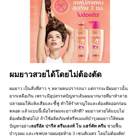
ผมยาวสวยได้โดยไม่ต้องตัด
ผมยาว เป็นสิ่งที่สาว ๆ หลายคนปรารถนา แต่การจะมีผมยาวนั้น
ยากเหลือเกิน เพราะมีอุปสรรคปัญหาเส้นผมมากมายที่มาทำลาย
ปลายผมให้แห้งเสียและชี้ฟู ทำให้รำคาญใจและต้องตัดออกก่อน
ตลอด แล้วแบบนี้เมื่อไหร่ผมจะยาวสักที? ผมยาวสวยได้แบบไม่
ต้องตัดอีกต่อไป! ถ้าใช้ผลิตภัณฑ์ทรีทเมนท์บำรุงผมยาวให้หมด
ลอรีอัล ปารีส ดรีมเลงท์ โน แฮร์คัท ครีม
ปัญหาอย่าง
ช่วยฟื้น
บำรุงผม และเซฟปลายผมสุดท้าย 3 เซนติเมตร โดยไม่ต้องตัด!