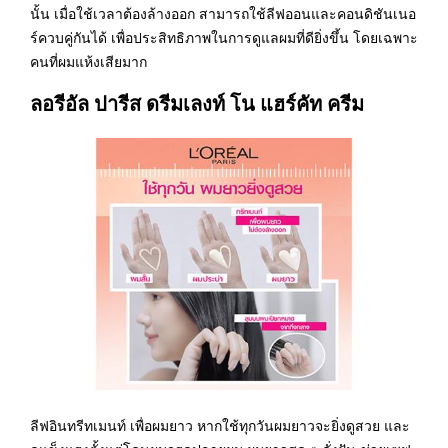
นั้น เมื่อใช้เวลาต้องล้างออก สามารถใช้ลีฟออนและคอนดิชันเนอ
ร์ควบคู่กันได้ เพื่อประสิทธิภาพในการดูแลผมที่ดียิ่งขึ้น โดยเฉพาะ
คนที่ผมแห้งเสียมาก
ลอรีอัล ปารีส ดรีมเลงท์ โน แฮร์คัท ครีม
ลีฟอินทรีทเมนท์ เพื่อผมยาว หากใช้ทุกวันผมยาวจะยิ่งดูสวย และ