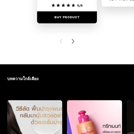
5/5
BUY PRODUCT
BUY PR
PREVIOUS CARD
NEXT CARD
ข้าม : hairstyle-trends
บทความใกล้เคียง