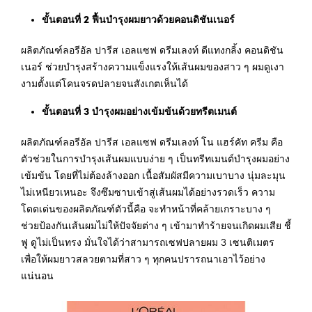
ขั้นตอนที่ 2 ฟื้นบำรุงผมยาวด้วยคอนดิชันเนอร์
ผลิตภัณฑ์ลอรีอัล ปารีส เอลแซฟ ดรีมเลงท์ ดีแทงกลิ้ง คอนดิชัน
เนอร์ ช่วยบำรุงสร้างความแข็งแรงให้เส้นผมของสาว ๆ ผมดูเงา
งามตั้งแต่โคนจรดปลายจนสังเกตเห็นได้
ขั้นตอนที่ 3 บำรุงผมอย่างเข้มข้นด้วยทรีตเมนต์
ผลิตภัณฑ์ลอรีอัล ปารีส เอลแซฟ ดรีมเลงท์ โน แฮร์คัท ครีม คือ
ตัวช่วยในการบำรุงเส้นผมแบบง่าย ๆ เป็นทรีทเมนต์บำรุงผมอย่าง
เข้มข้น โดยที่ไม่ต้องล้างออก เนื้อสัมผัสมีความเบาบาง นุ่มละมุน
ไม่เหนียวเหนอะ จึงซึมซาบเข้าสู่เส้นผมได้อย่างรวดเร็ว ความ
โดดเด่นของผลิตภัณฑ์ตัวนี้คือ จะทำหน้าที่คล้ายเกราะบาง ๆ
ช่วยป้องกันเส้นผมไม่ให้ปัจจัยต่าง ๆ เข้ามาทำร้ายจนเกิดผมเสีย ชี้
ฟู ดูไม่เป็นทรง มั่นใจได้ว่าสามารถเซฟปลายผม 3 เซนติเมตร
เพื่อให้ผมยาวสลวยตามที่สาว ๆ ทุกคนปรารถนาเอาไว้อย่าง
แน่นอน