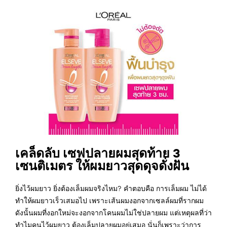
เคล็ดลับ เซฟปลายผมสุดท้าย 3
เซนติเมตร ให้ผมยาวสุดดุจดั่งฝัน
ยิ่งไว้ผมยาว ยิ่งต้องเล็มผมจริงไหม? คำตอบคือ การเล็มผม ไม่ได้
ทำให้ผมยาวเร็วเสมอไป เพราะเส้นผมงอกจากเซลล์ผมที่รากผม
ดังนั้นผมที่งอกใหม่จะงอกจากโคนผมไม่ใช่ปลายผม แต่เหตุผลที่ว่า
ทำไมคนไว้ผมยาว ต้องเล็มปลายผมอยู่เสมอ นั่นก็เพราะว่าการ