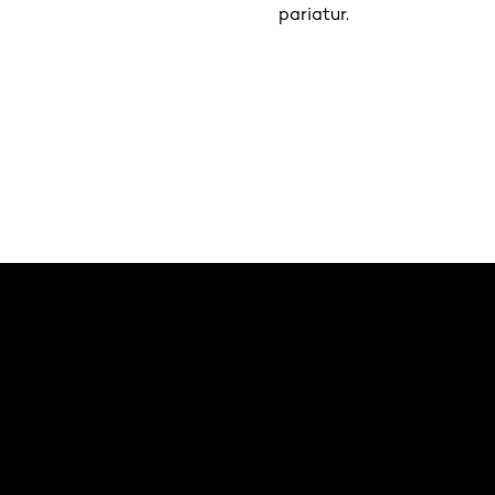
pariatur.
ข้าม : hair-color-trends