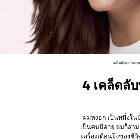
เคล็ดลับความงาม 
4 เคล็ดลั
ผมหงอก เป็นหนึ่งในปั
เป็นคนมีอายุ ผมก็สา
เครื่องเตือนใจของชีว