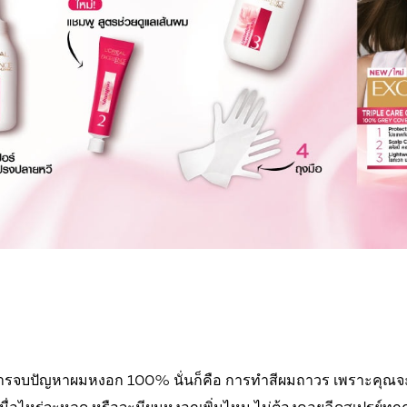
องการจบปัญหาผมหงอก 100% นั่นก็คือ การทำสีผมถาวร เพราะคุณจะ