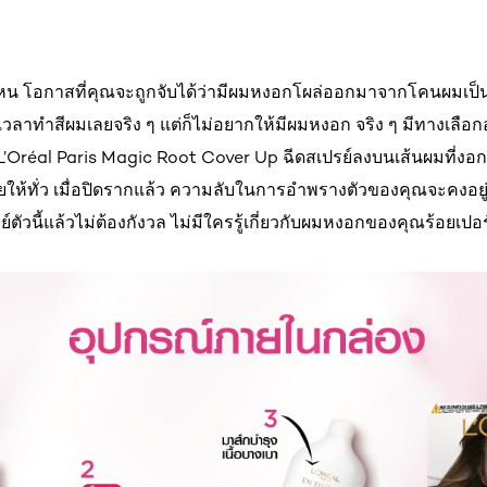
หน โอกาสที่คุณจะถูกจับได้ว่ามีผมหงอกโผล่ออกมาจากโคนผมเป็นค
วลาทำสีผมเลยจริง ๆ แต่ก็ไม่อยากให้มีผมหงอก จริง ๆ มีทางเลือกอย
L’Oréal Paris Magic Root Cover Up ฉีดสเปรย์ลงบนเส้นผมที่ง
่ยให้ทั่ว เมื่อปิดรากแล้ว ความลับในการอำพรางตัวของคุณจะคงอย
ย์ตัวนี้แล้วไม่ต้องกังวล ไม่มีใครรู้เกี่ยวกับผมหงอกของคุณร้อยเปอร