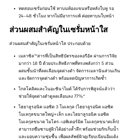
ทดสอบเซรั่มก่อนใช้ ทาบนท้องแขนหรือหลังใบหู รอ
24-48 ชั่วโมง หากไม่มีอาการแพ้ ค่อยทาบนใบหน้า
ส่วนผสมสำคัญในเซรั่มหน้าใส
ส่วนผสมสำคัญในเซรั่มหน้าใส ประกอบด้วย
เมลาซิล™️สารที่เป็นสิทธิบัตรของลอรีอัล ผ่านการวิจัย
มากว่า 18 ปี ด้วยประสิทธิภาพที่ทรงพลังกว่า 5 ส่วน
ผสมชั้นนำที่ลดเลือนจุดด่างดำ จัดการเมลานินส่วนเกิน
และจัดการจุดด่างดำ พร้อมลดปัญหาการเกิดซ้ำ
ไกลโคลิคและไนอะซินาไมด์ ได้รับการพิสูจน์แล้วว่า
ช่วยให้จุดด่างดำดูลดเลือนลง 77%*
ไฮยาลูรอนิค แอซิด 3 โมเลกุล (ไฮยาลูรอนิค แอซิด
โมเลกุลขนาดใหญ่+เล็ก และไฮยาลูรอนิค แอซิด
โมเลกุลขนาด ไมโคร-เอพิเดอร์มิค โมเลกุลขนาดเล็ก)
สามารถซึมซาบสู่ผิวได้อย่างล้ำลึก พร้อมช่วยกักเก็บน้ำ
และมอบความชุ่มชื้น เพื่อผลลัพธ์ผิวดูเรียบเนียนอิ่มเด้ง