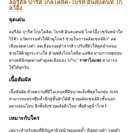
ลอรีอัล ปารีส ไกลโคลิค-ไบรท์ อินสแตนท์ โก
ลว์อิ้ง
จุดเด่น
ลอรีอัล ปารีส ไกลโคลิค-ไบรท์ อินสแตนท์ โกลว์อิ้ง เซรั่มหน้าใส
ไร้สิว นวัตกรรมทำให้ผิวดูโกลว์ ช่วยในการผลัดเซลล์ผิว* ลด
เลือนจุดด่างดำ ลดเลือนรอยดำจากสิว ปรับสีผิวให้ดูสม่ำเสมอ
ช่วยให้ผิวดูกระจ่างใส ด้วยพลังไกลโคลิค แอซิด ผ่านการทดสอบ
ราคาไม่แพง
ทางคลินิกจุดด่างดำดูลดเลือนลง 57%^
สามารถ
ใช้ได้ทุกวัน
เนื้อสัมผัส
เนื้อสัมผัส ด้วยความที่มีโมเลกุลที่มีขนาดเล็กที่สุดในกลุ่ม AHA
สามารถแทรกซึมล้ำลึกสู่ชั้นผิวได้ดี ช่วยผลัดเซลล์ผิวชั้นนอก
อย่างอ่อนโยน อีกทั้งยังช่วยผลัดผิวใหม่ เพื่อผิวดูฉ่ำโกลว์
เหมาะกับใคร
เหมาะสำหรับคนที่มีปัญหาผิวหน้าหมองคล้ำ มีจุดด่างดำ รอยดำ