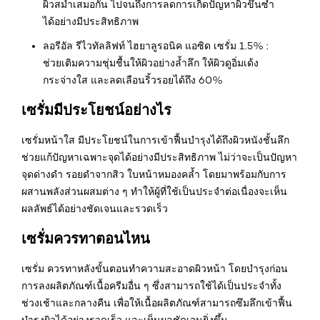
ผิวสม่ำเสมอกัน ไปจนถึงการลดการเกิดปัญหาผิวขึ้นซ้ำ
ได้อย่างมีประสิทธิภาพ
ลอรีอัล รีไวทัลลิฟท์ ไฮยาลูรอนิค แอซิด เซรั่ม 1.5% :
ช่วยเติมความชุ่มชื้นให้ผิวอย่างล้ำลึก ให้ผิวดูอิ่มเด้ง
กระจ่างใส และลดเลือนริ้วรอยได้ถึง 60%
เซรั่มมีประโยชน์อย่างไร
เซรั่มหน้าใส มีประโยชน์ในการเข้าฟื้นบำรุงได้ถึงผิวหนังชั้นลึก
ช่วยแก้ปัญหาเฉพาะจุดได้อย่างมีประสิทธิภาพ ไม่ว่าจะเป็นปัญหา
จุดด่างดำ รอยดำจากสิว ใบหน้าหมองคล้ำ โดยมาพร้อมกับการ
ผสานพลังส่วนผสมต่าง ๆ ทำให้ผู้ที่ใช้เป็นประจำต่อเนื่องจะเห็น
ผลลัพธ์ได้อย่างชัดเจนและรวดเร็ว
เซรั่มควรทาตอนไหน
เซรั่ม ควรทาหลังขั้นตอนทำความสะอาดผิวหน้า โดยบำรุงก่อน
การลงผลิตภัณฑ์เนื้อครีมอื่น ๆ ซึ่งสามารถใช้ได้เป็นประจำทั้ง
ช่วงเช้าและกลางคืน เพื่อให้เนื้อผลิตภัณฑ์สามารถซึมลึกเข้าฟื้น
บำรุงผิวได้อย่างรวดเร็ว และเห็นผลชัดเจนยิ่งขึ้น