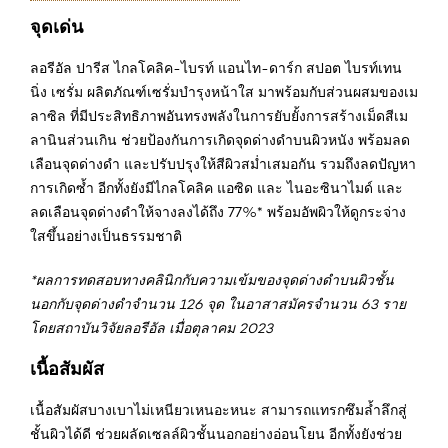
จุดเด่น
ลอรีอัล ปารีส ไกลโคลิค-ไบรท์ แอนไท-ดาร์ก สปอต ไบรท์เทน
นิ่ง เซรั่ม ผลิตภัณฑ์เซรั่มบำรุงหน้าใส มาพร้อมกับส่วนผสมของเม
ลาซิล ที่มีประสิทธิภาพอันทรงพลังในการยับยั้งการสร้างเม็ดสีเม
ลานินส่วนเกิน ช่วยป้องกันการเกิดจุดด่างดำบนผิวหนัง พร้อมลด
เลือนจุดด่างดำ และปรับปรุงให้สีผิวสม่ำเสมอกัน รวมถึงลดปัญหา
การเกิดซ้ำ อีกทั้งยังมีไกลโคลิค แอซิด และ ไนอะซินาไมด์ และ
ลดเลือนจุดด่างดำให้จางลงได้ถึง 77%* พร้อมอัพผิวให้ดูกระจ่าง
ใสขึ้นอย่างเป็นธรรมชาติ
*ผลการทดสอบทางคลินิกกับความเข้มของจุดด่างดำบนผิวชั้น
นอกกับจุดด่างดำจำนวน 126 จุด ในอาสาสมัครจำนวน 63 ราย
โดยสถาบันวิจัยลอรีอัล เมื่อตุลาคม 2023
เนื้อสัมผัส
เนื้อสัมผัสบางเบาไม่เหนียวเหนอะหนะ สามารถแทรกซึมล้ำลึกสู่
ชั้นผิวได้ดี ช่วยผลัดเซลล์ผิวชั้นนอกอย่างอ่อนโยน อีกทั้งยังช่วย