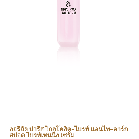
ลอรีอัล ปารีส ไกลโคลิค-ไบรท์ แอนไท-ดาร์ก
สปอต ไบรท์เทนนิ่ง เซรั่ม