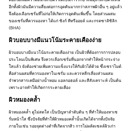
อีกทั้งผิวมันมีความสี่ยงต่อการอุดตันมากกว่าสภาพผิวอื่น ๆ อยู่แล้ว
จึงต้องเลือกเซรั่มที่ไม่ก่อให้เกิดการอุดตันเพิ่มขึ้น โดยส่วนผสม
ของเซรั่มที่ควรมองหา ได้แก่ ซิงก์ ทีทรีออยล์ และกรดซาลิซิลิก
(BHA)
ผิวบอบบางมีแนวโน้มระคายเคืองง่าย
ผิวบอบบางมีแนวโน้มระคายเคืองง่าย เป็นผิวที่ต้องการการปลอบ
ประโลมเป็นพิเศษ จึงควรเลือกเซรั่มที่นอกจากทำให้หน้ากระจ่าง
ใสแล้ว ยังต้องช่วยเพิ่มความแข็งแรงให้กับผิวได้ด้วย ซึ่งเซราไมด์
คือส่วนผสมที่ควรมองหาในเซรั่ม และควรหลีกเลี่ยงส่วนผสม
จำพวกสารเคมีอย่างน้ำหอม แอลกอฮอล์ และสีสังเคราะห์ เป็นต้น
เพราะอาจทำให้เกิดการระคายเคือง
ผิวหมองคล้ำ
ผิวหมองคล้ำ ดูไม่สดใส เป็นปัญหาลำดับต้น ๆ ที่ทำให้มองหาเซ
รั่มหน้าใส ซึ่งปัจจัยที่ทำให้ผิวหมองคล้ำนั้นเกิดได้จากทั้งปัจจัย
ภายในเช่น รอยจุดด่างดำที่เกิดจากสิว การไม่ผลัดเซลล์ผิวเก่า