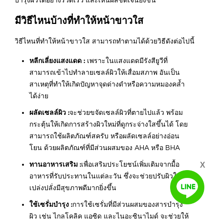
มีวิธีไหนบ้างที่ทําให้หน้าขาวใส
วิธีไหนที่ทําให้หน้าขาวใส สามารถทำตามได้ด้วยวิธีดังต่อไปนี้
หลีกเลี่ยงแสงแดด :
เพราะในแสงแดดมีรังสียูวีที่
สามารถเข้าไปทำลายเซลล์ผิวให้เสื่อมสภาพ อันเป็น
สาเหตุที่ทำให้เกิดปัญหาจุดด่างดำหรือความหมองคล้ำ
ได้ง่าย
ผลัดเซลล์ผิว :
จะช่วยขจัดเซลล์ผิวที่ตายไปแล้ว พร้อม
กระตุ้นให้เกิดการสร้างผิวใหม่ที่ดูกระจ่างใสขึ้นได้ โดย
สามารถใช้ผลิตภัณฑ์สครับ หรือผลัดเซลล์อย่างอ่อน
โยน ด้วยผลิตภัณฑ์ที่มีส่วนผสมของ AHA หรือ BHA
ทานอาหารเสริม :
เพื่อเสริมประโยชน์เพิ่มเติมจากมื้อ
X
อาหารที่รับประทานในแต่ละวัน ซึ่งจะช่วยปรับผิวให้
เปล่งปลั่งมีสุขภาพดีมากยิ่งขึ้น
ใช้เซรั่มบำรุง :
การใช้เซรั่มที่มีส่วนผสมของสารบำรุง
ผิว เช่น ไกลโคลิค แอซิด และไนอะซินาไมด์ จะช่วยให้