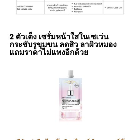
2 ตัวเต็ง เซรั่มหน้าใสในเซเว่น
กระชับรูขุมขน ลดสิว ลาผิวหมอง
แถมราคาไม่แพงอีกด้วย