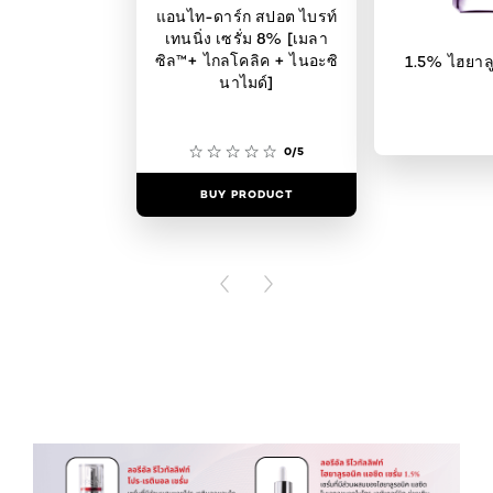
แอนไท-ดาร์ก สปอต ไบรท์
เทนนิ่ง เซรั่ม 8% [เมลา
ซิล™️+ ไกลโคลิค + ไนอะซิ
1.5% ไฮยาลู
นาไมด์]
0/5
BUY PRODUCT
BUY PR
PREVIOUS CARD
NEXT CARD