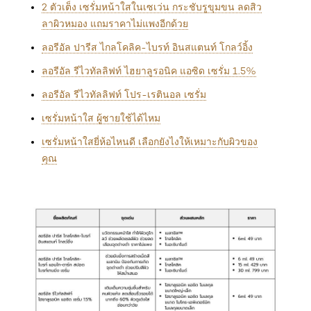
2 ตัวเต็ง เซรั่มหน้าใสในเซเว่น กระชับรูขุมขน ลดสิว
ลาผิวหมอง แถมราคาไม่แพงอีกด้วย
ลอรีอัล ปารีส ไกลโคลิค-ไบรท์ อินสแตนท์ โกลว์อิ้ง
ลอรีอัล รีไวทัลลิฟท์ ไฮยาลูรอนิค แอซิด เซรั่ม 1.5%
ลอรีอัล รีไวทัลลิฟท์ โปร-เรตินอล เซรั่ม
เซรั่มหน้าใส ผู้ชายใช้ได้ไหม
เซรั่มหน้าใสยี่ห้อไหนดี เลือกยังไงให้เหมาะกับผิวของ
คุณ