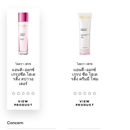
ไฮดรา เฟรช
ไฮดรา เฟรช
แอนติ-ออกซ์
แอนตี้-ออกซ์
เกรปซีด ไฮเด
เกรป ซีด ไฮเด
รติ้ง สปาวอ
รติ้ง ครีมมี่ โฟม
เตอร์
VIEW
VIEW
PRODUCT
PRODUCT
Concern