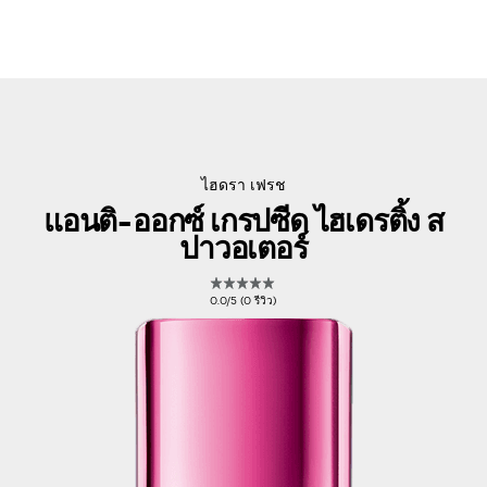
ไฮดรา เฟรช
แอนติ-ออกซ์ เกรปซีด ไฮเดรติ้ง ส
ปาวอเตอร์
0.0/5 (0 รีวิว)