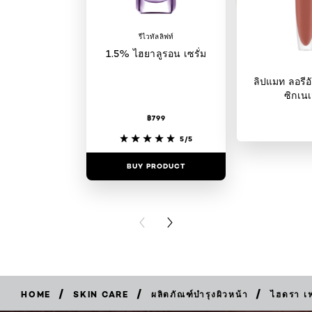
รีไวทัลลิฟท์
1.5% ไฮยาลูรอน เซรั่ม
ลิปแมท ลอรีอั
ซิกเนเ
฿799
5/5
BUY PRODUCT
BUY PR
PREVIOUS CARD
NEXT CARD
/
/
/
HOME
SKIN CARE
ผลิตภัณฑ์บำรุงผิวหน้า
ไฮดรา เ