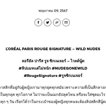
พฤษภาคม 09, 2567
L’ORÉAL PARIS ROUGE SIGNATURE – WILD NUDES
ลอรีอัล ปารีส รูจ ซิกเนเจอร์ – ไวลด์นู้ด
#ลิปแมทแต่ไม่หนัก #NUDEGONEWILD
#RougeSignature #รูจซิกเนเจอร์
าสสิกที่อยู่กับผู้หญิงเรามาทุกยุคทุกสมัย เพราะความที่เป็นสีกลางเข
ในทุกลุค ทุกโอกาส ไม่ว่าจะเป็นเมกอัปลุคไหน หรือจะใส่ชุดอะไร 
ก ๆ วัน เรียกได้ว่าในกระเป๋าของผู้หญิงทุกคนจะต้องลิปสติกสีนู้ดอย