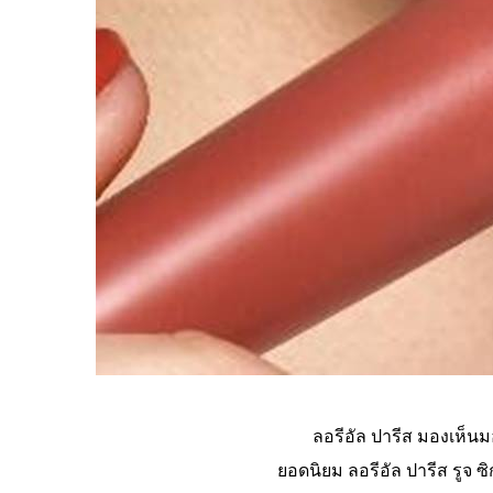
ลอรีอัล ปารีส มองเห็นมอ
ยอดนิยม ลอรีอัล ปารีส รูจ ซ