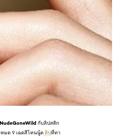
NudeGoneWild
กับลิปสติก
งหมด 9 เฉดสีโทนนู้ด
ลิป
ที่ทา