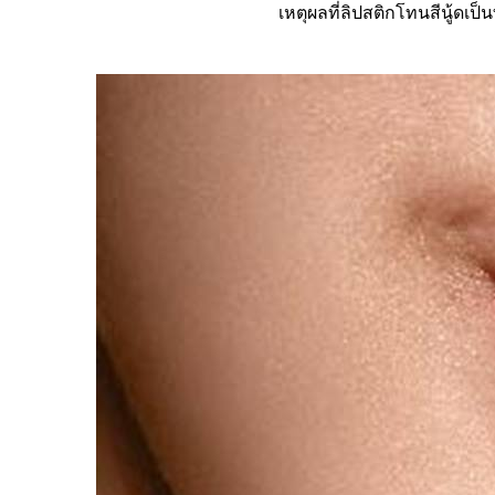
เหตุผลที่ลิปสติกโทนสีนู้ดเป็น