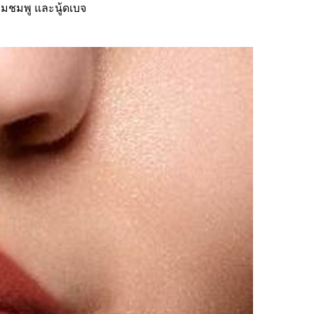
้ดอมชมพู และนู้ดเบจ