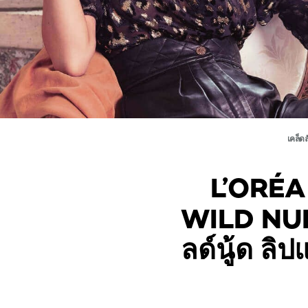
เคล็ด
L’ORÉA
WILD NUDE
ลด์นู้ด ลิป