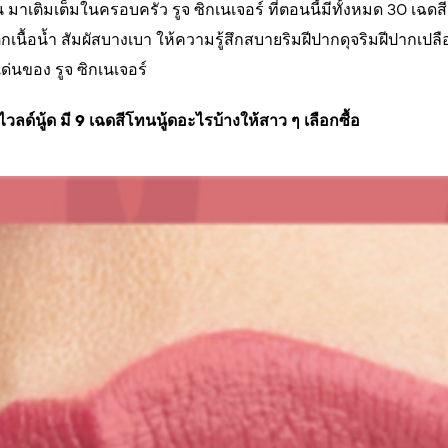
วัน มาเติมเต็มในครอบครัว รูจ ซิกเนเจอร์ ที่ตอนนี้มีทั้งหมด 30 เฉ
กเนื้อน้ำ สัมผัสบางเบา ให้ความรู้สึกสบายริมฝีปากดุจริมฝีปากเปลื
ด่นของ รูจ ซิกเนเจอร์
ลด์นู้ด มี 9 เฉดสีโทนนู้ดอะไรบ้างให้สาว ๆ เลือกซื้อ