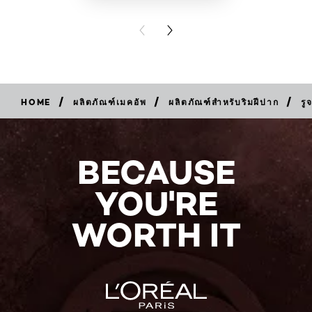
BUY PR
PREVIOUS CARD
NEXT CARD
/
/
/
HOME
ผลิตภัณฑ์เมคอัพ
ผลิตภัณฑ์สำหรับริมฝีปาก
รู
BUY
NOW
BECAUSE
YOU'RE
WORTH IT