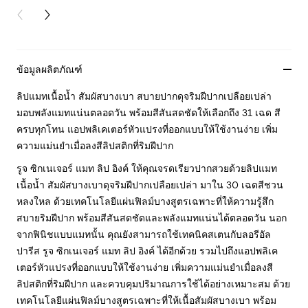
PREVIOUS CARD
NEXT CARD
ข้อมูลผลิตภัณฑ์
ลิปแมทเนื้อน้ำ สัมผัสบางเบา สบายปากดุจริมฝีปากเปลือยเปล่า
มอบพลังแมทแน่นตลอดวัน พร้อมสีสันสดชัดให้เลือกถึง 31 เฉด สี
ครบทุกโทน แอปพลิเคเตอร์หัวแปรงที่ออกแบบให้ใช้งานง่าย เพิ่ม
ความแม่นยำเมื่อลงสีลิปสติกที่ริมฝีปาก
รูจ ซิกเนเจอร์ แมท ลิป อิงค์ ให้คุณจรดเรียวปากสวยด้วยลิปแมท
เนื้อน้ำ สัมผัสบางเบาดุจริมฝีปากเปลือยเปล่า มาใน 30 เฉดสีชวน
หลงใหล ด้วยเทคโนโลยีแผ่นฟิลม์บางสูตรเฉพาะที่ให้ความรู้สึก
สบายริมฝีปาก พร้อมสีสันสดชัดและพลังแมทแน่นได้ตลอดวัน นอก
จากฟินิชแบบแมทนั้น คุณยังสามารถใช้เทคนิคสเตนกับลอรีอัล
ปารีส รูจ ซิกเนเจอร์ แมท ลิป อิงค์ ได้อีกด้วย รวมไปถึงแอปพลิเค
เตอร์หัวแปรงที่ออกแบบให้ใช้งานง่าย เพิ่มความแม่นยำเมื่อลงสี
ลิปสติกที่ริมฝีปาก และควบคุมปริมาณการใช้ได้อย่างเหมาะสม ด้วย
เทคโนโลยีแผ่นฟิลม์บางสูตรเฉพาะที่ให้เนื้อสัมผัสบางเบา พร้อม