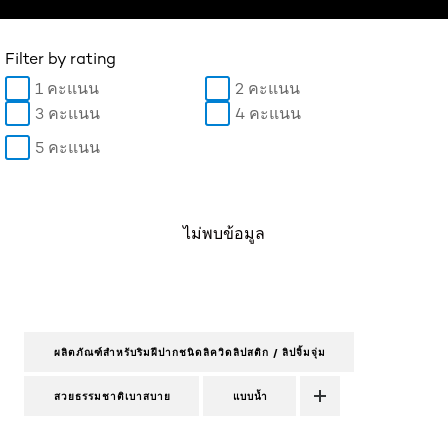
Filter by rating
1 คะแนน
2 คะแนน
3 คะแนน
4 คะแนน
5 คะแนน
ไม่พบข้อมูล
ผลิตภัณฑ์สำหรับริมฝีปากชนิดลิควิดลิปสติก / ลิปจิ้มจุ่ม
สวยธรรมชาติเบาสบาย
แบบน้ำ