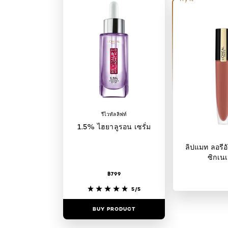
รีไวทัลลิฟท์
1.5% ไฮยาลูรอน เซรั่ม
ลิปแมท ลอรีอั
ซิกเนเ
฿799
5/5
BUY PRODUCT