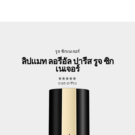
รูจ ซิกเนเจอร์
ลิปแมท ลอรีอัล ปารีส รูจ ซิก
เนเจอร์
0.0/5 (0 รีวิว)