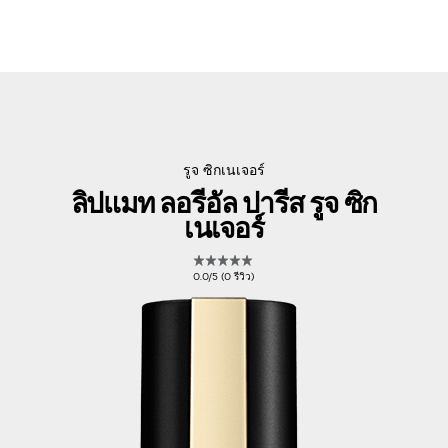
รูจ ซิกเนเจอร์
ลิปแมท ลอรีอัล ปารีส รูจ ซิก
เนเจอร์
0.0/5 (0 รีวิว)