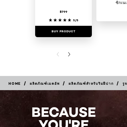
ซิกเนเ
฿799
5/5
BUY PRODUCT
BUY PR
PREVIOUS CARD
NEXT CARD
/
/
/
HOME
ผลิตภัณฑ์เมคอัพ
ผลิตภัณฑ์สำหรับริมฝีปาก
รู
BUY
NOW
BECAUSE
YOU'RE