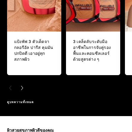
แป้งพัฟ 3 ตัวเด็ดจา
3 เคล็ดลับระดับมือ
กลอรีอัล ปารีส คุมมัน
อาชีพในการจับคู่รอง
ปกปิดดี เอาอยู่ทุก
พื้นและคอนซีลเลอร์
สภาพผิว
ด้วยสูตรต่าง ๆ
PREVIOUS CARD
NEXT CARD
ดูบทความทั้งหมด
ข้าม : Full Range
ผิวสวยสุขภาพผิวดีของคุณ