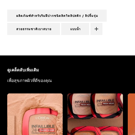
ผลิตภัณฑ์สำหรับริมฝีปากชนิดลิควิดลิปสติก / ลิปจิ้มจุ่ม
สวยธรรมชาติเบาสบาย
แบบน้ำ
ข้าม : Make up - Articles
ดูเคล็ดลับเพิ่มเติม
เพื่อสุขภาพผิวที่ดีของคุณ