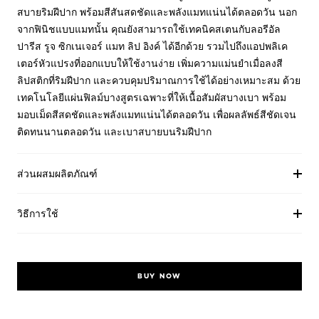
สบายริมฝีปาก พร้อมสีสันสดชัดและพลังแมทแน่นได้ตลอดวัน นอก
จากฟินิชแบบแมทนั้น คุณยังสามารถใช้เทคนิคสเตนกับลอรีอัล
ปารีส รูจ ซิกเนเจอร์ แมท ลิป อิงค์ ได้อีกด้วย รวมไปถึงแอปพลิเค
เตอร์หัวแปรงที่ออกแบบให้ใช้งานง่าย เพิ่มความแม่นยำเมื่อลงสี
ลิปสติกที่ริมฝีปาก และควบคุมปริมาณการใช้ได้อย่างเหมาะสม ด้วย
เทคโนโลยีแผ่นฟิลม์บางสูตรเฉพาะที่ให้เนื้อสัมผัสบางเบา พร้อม
มอบเม็ดสีสดชัดและพลังแมทแน่นได้ตลอดวัน เพื่อผลลัพธ์สีชัดเจน
ติดทนนานตลอดวัน และเบาสบายบนริมฝีปาก
ส่วนผสมผลิตภัณฑ์
วิธีการใช้
BUY NOW