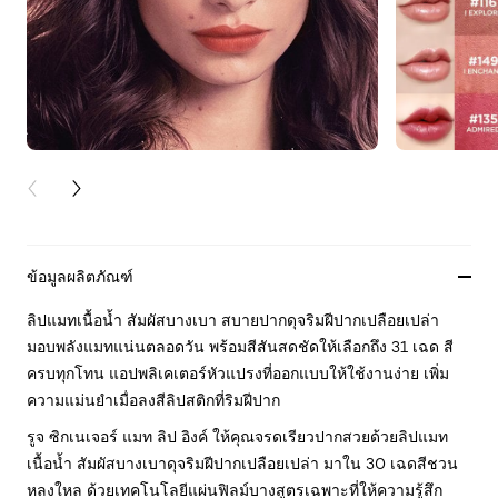
PREVIOUS CARD
NEXT CARD
ข้อมูลผลิตภัณฑ์
ลิปแมทเนื้อน้ำ สัมผัสบางเบา สบายปากดุจริมฝีปากเปลือยเปล่า
มอบพลังแมทแน่นตลอดวัน พร้อมสีสันสดชัดให้เลือกถึง 31 เฉด สี
ครบทุกโทน แอปพลิเคเตอร์หัวแปรงที่ออกแบบให้ใช้งานง่าย เพิ่ม
ความแม่นยำเมื่อลงสีลิปสติกที่ริมฝีปาก
รูจ ซิกเนเจอร์ แมท ลิป อิงค์ ให้คุณจรดเรียวปากสวยด้วยลิปแมท
เนื้อน้ำ สัมผัสบางเบาดุจริมฝีปากเปลือยเปล่า มาใน 30 เฉดสีชวน
หลงใหล ด้วยเทคโนโลยีแผ่นฟิลม์บางสูตรเฉพาะที่ให้ความรู้สึก