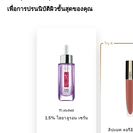
เพื่อการปรนนิบัติผิวขั้นสุดของคุณ
Try It
รีไวทัลลิฟท์
1.5% ไฮยาลูรอน เซรั่ม
ลิปแมท ลอรีอั