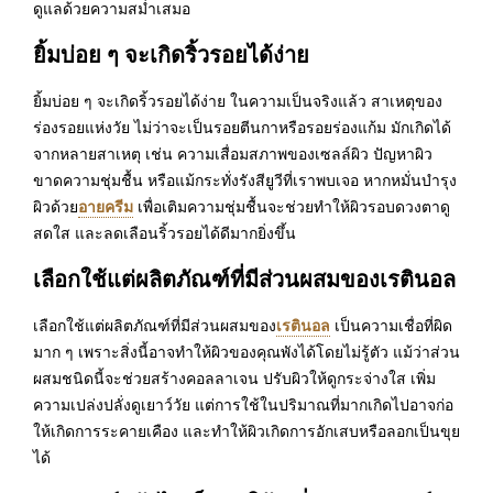
ดูแลด้วยความสม่ำเสมอ
ยิ้มบ่อย ๆ จะเกิดริ้วรอยได้ง่าย
ยิ้มบ่อย ๆ จะเกิดริ้วรอยได้ง่าย ในความเป็นจริงแล้ว สาเหตุของ
ร่องรอยแห่งวัย ไม่ว่าจะเป็นรอยตีนกาหรือรอยร่องแก้ม มักเกิดได้
จากหลายสาเหตุ เช่น ความเสื่อมสภาพของเซลล์ผิว ปัญหาผิว
ขาดความชุ่มชื้น หรือแม้กระทั่งรังสียูวีที่เราพบเจอ หากหมั่นบำรุง
อายครีม
ผิวด้วย
เพื่อเติมความชุ่มชื้นจะช่วยทำให้ผิวรอบดวงตาดู
สดใส และลดเลือนริ้วรอยได้ดีมากยิ่งขึ้น
เลือกใช้แต่ผลิตภัณฑ์ที่มีส่วนผสมของเรตินอล
เรตินอล
เลือกใช้แต่ผลิตภัณฑ์ที่มีส่วนผสมของ
เป็นความเชื่อที่ผิด
มาก ๆ เพราะสิ่งนี้อาจทำให้ผิวของคุณพังได้โดยไม่รู้ตัว แม้ว่าส่วน
ผสมชนิดนี้จะช่วยสร้างคอลลาเจน ปรับผิวให้ดูกระจ่างใส เพิ่ม
ความเปล่งปลั่งดูเยาว์วัย แต่การใช้ในปริมาณที่มากเกิดไปอาจก่อ
ให้เกิดการระคายเคือง และทำให้ผิวเกิดการอักเสบหรือลอกเป็นขุย
ได้