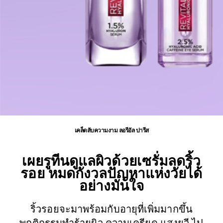
เคล็ดลับความงาม ลอรีอัล ปารีส
เผยรูทีนดูแลผิวด้วยเซรั่มลดริ้ว
รอย หมดกังวลปัญหาแห่งวัยได้
อย่างมั่นใจ
ริ้วรอยจะมาพร้อมกับอายุที่เพิ่มมากขึ้น
พฤติกรรมทำร้ายผิว ความเครียด แสงยูวี ไป