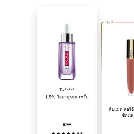
Try It
รีไวทัลลิฟท์
1.5% ไฮยาลูรอน เซรั่ม
ลิปแมท ลอรีอั
ซิกเนเ
฿799
5/5