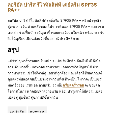
ลอรีอัล ปารีส รีไวทัลลิฟท์ เดย์ครีม SPF35
PA++
ลอรีอัล ปารีส รีไวทัลลิฟท์ เดย์ครีม SPF35 PA++ ครีมบำรุงผิว
สูตรกลางวัน ด้วยพลังของ โปร-เรตินอล SPF35 PA++ และเซน
เทลล่า ช่วยฟื้นบำรุงปัญหาริ้วรอยแห่งวัยบนใบหน้า พร้อมกระชับ
ผิวให้ดูเรียบเนียนอ่อนวัยขึ้นอย่างมีประสิทธิภาพ
สรุป
แม้ว่าปัญหาริ้วรอยบนใบหน้า จะเป็นสิ่งที่หลีกเลี่ยงไปไม่ได้เมื่อ
อายุเพิ่มมากขึ้น แต่ทุกคนสามารถชะลอการเกิดปัญหาได้ ผ่าน
การทำความเข้าใจถึงวิธีดูแลผิวที่ถูกต้อง และเลือกใช้ผลิตภัณฑ์
ดูแลผิวที่ปลอดภัยเป็นประจำทุกวันทั้งเช้า-เย็น ไม่ว่าจะเป็นเซรั่
ครีมลดริ้วรอย
มลดริ้วรอย เรตินอล อายครีม รวมถึง
จะช่วยลด
โอกาสในการเกิดปัญหาผิวก่อนวัย พร้อมบำรุงผิวให้มีความเปล่ง
เปล่ง ดูชุ่มชื้นมีสุขภาพดีขึ้นทุกวัน
10 อันดับ
HOW-TO