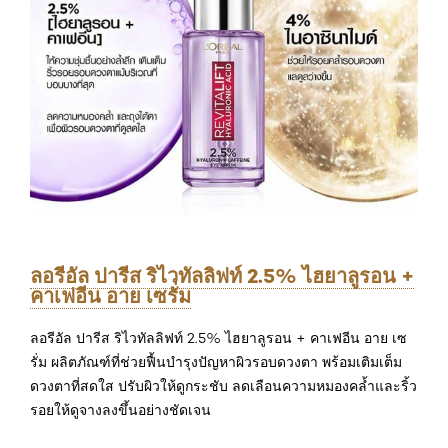
ลอรีอัล ปารีส ริไวทัลลิฟท์ 2.5% ไฮยาลูรอน +
คาเฟอีน อาย เซรั่ม
ลอรีอัล ปารีส ริไวทัลลิฟท์ 2.5% ไฮยาลูรอน + คาเฟอีน อาย เซ
รั่ม ผลิตภัณฑ์ที่ช่วยฟื้นบำรุงปัญหาผิวรอบดวงตา พร้อมเติมเต็ม
ดวงตาที่สดใส ปรับผิวให้ดูกระชับ ลดเลือนความหมองคล้ำและริ้ว
รอยให้ดูจางลงขึ้นอย่างชัดเจน