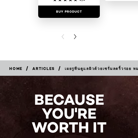
BUY PRODUCT
BUY PR
PREVIOUS CARD
NEXT CARD
/
/
HOME
ARTICLES
เผยรูทีนดูแลผิวด้วยเซรั่มลดริ้วรอย 
BECAUSE
YOU'RE
WORTH IT