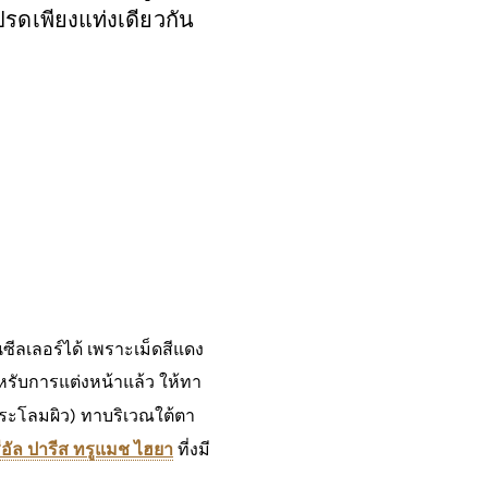
ปรดเพียงแท่งเดียวกัน
ซีลเลอร์ได้ เพราะเม็ดสีแดง
รับการแต่งหน้าแล้ว ให้ทา
ประโลมผิว) ทาบริเวณใต้ตา
ีอัล ปารีส ทรูแมช ไฮยา
ที่งมี