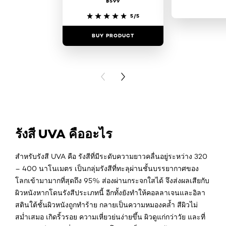
฿599
5/5
BUY PRODUCT
BUY PR
PREVIOUS CARD
NEXT CARD
รังสี UVA คืออะไร
สำหรับรังสี UVA คือ รังสีที่มีระดับความยาวคลื่นอยู่ระหว่าง 320
– 400 นาโนเมตร เป็นกลุ่มรังสีที่ทะลุผ่านชั้นบรรยากาศของ
โลกเข้ามามากที่สุดถึง 95% ส่องผ่านกระจกใสได้ จึงส่งผลเสียกับ
ผิวหนังหากโดนรังสีประเภทนี้ อีกทั้งยังทำให้คอลลาเจนและอิลา
สตินใต้ชั้นผิวหนังถูกทำร้าย กลายเป็นความหมองคล้ำ สีผิวไม่
สม่ำเสมอ เกิดริ้วรอย ความเหี่ยวย่นง่ายขึ้น ผิวดูแก่กว่าวัย และที่