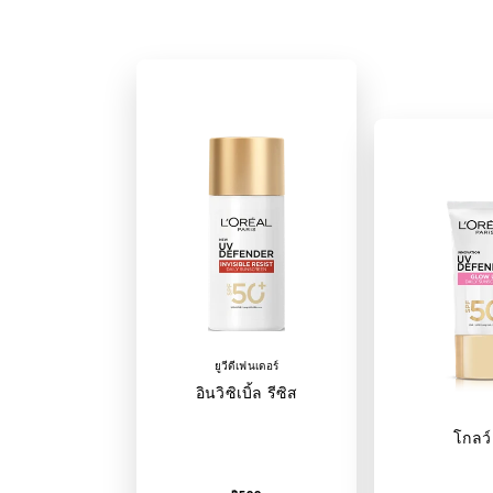
ยูวีดีเฟนเดอร์
อินวิซิเบิ้ล รีซิส
โกลว์