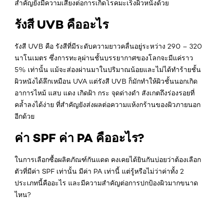
สำคัญยังมีความเสี่ยงต่อการเกิดโรคมะเร็งผิวหนังด้วย
รังสี UVB คืออะไร
รังสี UVB คือ รังสีที่มีระดับความยาวคลื่นอยู่ระหว่าง 290 – 320
นาโนเมตร ซึ่งการทะลุผ่านชั้นบรรยากาศของโลกจะมีแค่ราว
5% เท่านั้น แม้จะส่องผ่านมาในปริมาณน้อยและไม่ได้ทำร้ายชั้น
ผิวหนังได้ลึกเหมือน UVA แต่รังสี UVB ก็มักทำให้ผิวชั้นนอกเกิด
อาการไหม้ แสบ แดง เกิดฝ้า กระ จุดด่างดำ สังเกตถึงร่องรอยที่
คล้ำลงได้ง่าย ที่สำคัญยังส่งผลต่อความแห้งกร้านของผิวภายนอก
อีกด้วย
ค่า SPF ค่า PA คืออะไร?
ในการเลือกซื้อผลิตภัณฑ์กันแดด คงเคยได้ยินกันบ่อยว่าต้องเลือก
ตัวที่มีค่า SPF เท่านั้น มีค่า PA เท่านี้ แต่รู้หรือไม่ว่าค่าทั้ง 2
ประเภทนี้คืออะไร และมีความสำคัญต่อการปกป้องผิวมากขนาด
ไหน?