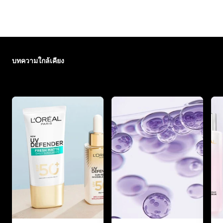
ข้าม : skin-care-essentials
บทความใกล้เคียง