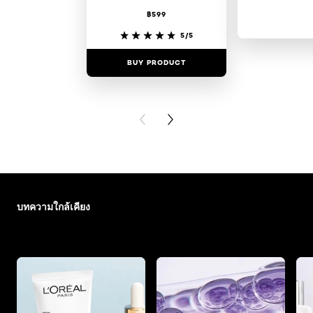
฿599
5/5
BUY PRODUCT
BUY PR
PREVIOUS CARD
NEXT CARD
ข้าม : skin-care-essentials
บทความใกล้เคียง