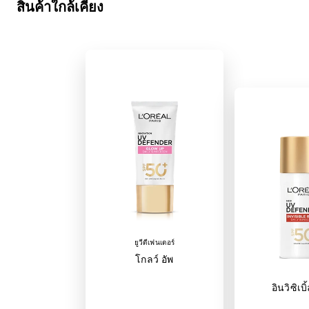
สินค้าใกล้เคียง
ยูวีดีเฟนเดอร์
โกลว์ อัพ
อินวิซิเบิ