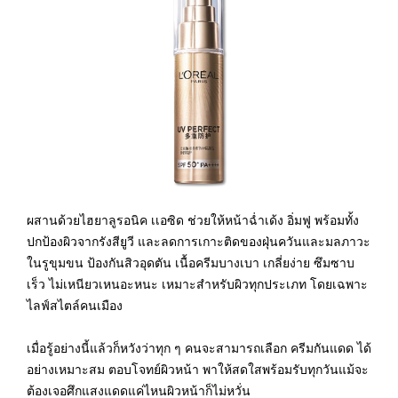
ผสานด้วยไฮยาลูรอนิค เเอซิด ช่วยให้หน้าฉ่ำเด้ง อิ่มฟู พร้อมทั้ง
ปกป้องผิวจากรังสียูวี และลดการเกาะติดของฝุ่นควันและมลภาวะ
ในรูขุมขน ป้องกันสิวอุดตัน เนื้อครีมบางเบา เกลี่ยง่าย ซึมซาบ
เร็ว ไม่เหนียวเหนอะหนะ เหมาะสำหรับผิวทุกประเภท โดยเฉพาะ
ไลฟ์สไตล์คนเมือง
เมื่อรู้อย่างนี้แล้วก็หวังว่าทุก ๆ คนจะสามารถเลือก ครีมกันแดด ได้
อย่างเหมาะสม ตอบโจทย์ผิวหน้า พาให้สดใสพร้อมรับทุกวันแม้จะ
ต้องเจอศึกแสงแดดแค่ไหนผิวหน้าก็ไม่หวั่น