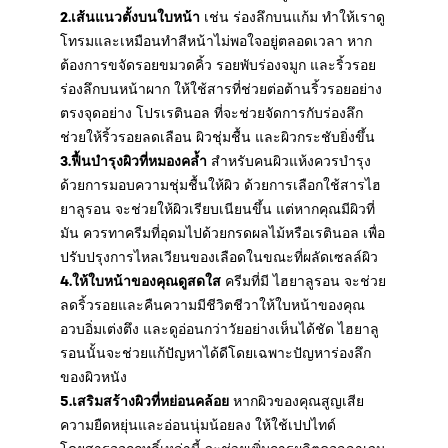
2.เส้นแนวตั้งบนใบหน้า
เช่น ร่องลึกบนแก้ม ทำให้เราดู
โทรมและเหมือนทำสีหน้าไม่พอใจอยู่ตลอดเวลา หาก
ต้องการขจัดรอยขมวดคิ้ว รอยพับร่องจมูก และริ้วรอย
ร่องลึกบนหน้าผาก ให้ใช้สารที่ช่วยต่อต้านริ้วรอยอย่าง
ตรงจุดอย่าง โปรเรตินอล ที่จะช่วยจัดการกับร่องลึก
ช่วยให้ริ้วรอยลดเลือน ผิวชุ่มชื้น และผิวกระชับยิ่งขึ้น
3.ฟื้นบำรุงผิวที่หมองคล้ำ
สำหรับคนผิวแห้งควรบำรุง
ด้วยการมอบความชุ่มชื้นให้ผิว ด้วยการเลือกใช้สารไฮ
ยาลูรอน จะช่วยให้ผิวเรียบเนียนขึ้น แต่หากคุณมีผิวที่
มัน ควรทาครีมที่อุดมไปด้วยกรดผลไม้หรือเรตินอล เพื่อ
ปรับปรุงการไหลเวียนของเลือดในขณะที่ผลัดเซลล์ผิว
4.ให้ใบหน้าของคุณดูสดใส
ครีมที่มี ไฮยาลูรอน จะช่วย
ลดริ้วรอยและคืนความมีชีวิตชีวาให้ใบหน้าของคุณ
อวบอิ่มเต่งตึง และดูอ่อนกว่าวัยอย่างเห็นได้ชัด ไฮยาลู
รอนนั้นจะช่วยแก้ปัญหาได้ดีโดยเฉพาะปัญหาร่องลึก
ของผิวหนัง
5.เสริมสร้างผิวที่หย่อนคล้อย
หากผิวของคุณสูญเสีย
ความยืดหยุ่นและอ่อนนุ่มน้อยลง ให้ใช้เปปไทด์