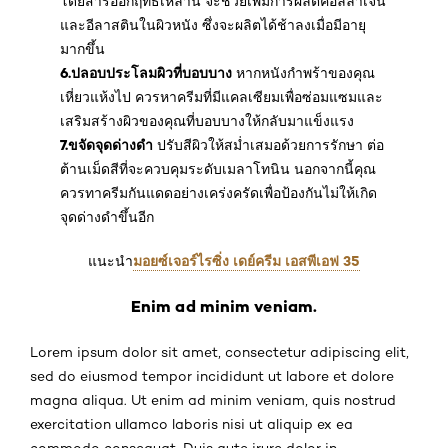
โดยสารออกฤทธิ์เหล่านี้ จะช่วยเพิ่มการผลิตคอลลาเจน
และอีลาสตินในผิวหนัง ซึ่งจะผลิตได้ช้าลงเมื่อมีอายุ
มากขึ้น
6.ปลอบประโลมผิวที่บอบบาง
หากหนังกำพร้าของคุณ
เหี่ยวแห้งไป ควรหาครีมที่มีแคลเซียมเพื่อซ่อมแซมและ
เสริมสร้างผิวของคุณที่บอบบางให้กลับมาแข็งแรง
7.ขจัดจุดด่างดำ
ปรับสีผิวให้สม่ำเสมอด้วยการรักษา ต่อ
ต้านเม็ดสีที่จะควบคุมระดับเมลาโทนิน นอกจากนี้คุณ
ควรทาครีมกันแดดอย่างเคร่งครัดเพื่อป้องกันไม่ให้เกิด
จุดด่างดำขึ้นอีก
มอยซ์เจอร์ไรซิ่ง เดย์ครีม เอสพีเอฟ 35
แนะนำ
Enim ad minim veniam.
Lorem ipsum dolor sit amet, consectetur adipiscing elit,
sed do eiusmod tempor incididunt ut labore et dolore
magna aliqua. Ut enim ad minim veniam, quis nostrud
exercitation ullamco laboris nisi ut aliquip ex ea
commodo consequat. Duis aute irure dolor in