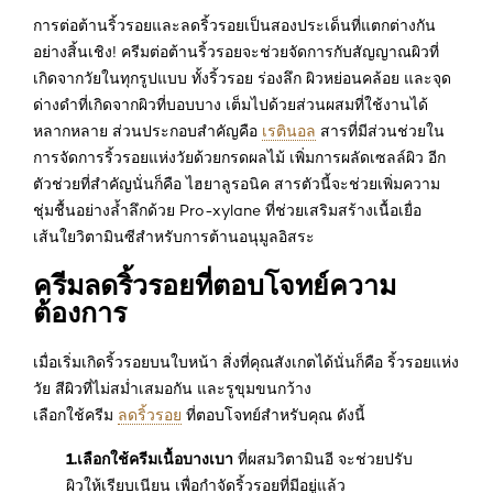
การต่อต้านริ้วรอยและลดริ้วรอยเป็นสองประเด็นที่แตกต่างกัน
อย่างสิ้นเชิง! ครีมต่อต้านริ้วรอยจะช่วยจัดการกับสัญญาณผิวที่
เกิดจากวัยในทุกรูปแบบ ทั้งริ้วรอย ร่องลึก ผิวหย่อนคล้อย และจุด
ด่างดำที่เกิดจากผิวที่บอบบาง เต็มไปด้วยส่วนผสมที่ใช้งานได้
หลากหลาย ส่วนประกอบสำคัญคือ
เรตินอล
สารที่มีส่วนช่วยใน
การจัดการริ้วรอยแห่งวัยด้วยกรดผลไม้ เพิ่มการผลัดเซลล์ผิว อีก
ตัวช่วยที่สำคัญนั่นก็คือ ไฮยาลูรอนิค สารตัวนี้จะช่วยเพิ่มความ
ชุ่มชื้นอย่างล้ำลึกด้วย Pro-xylane ที่ช่วยเสริมสร้างเนื้อเยื่อ
เส้นใยวิตามินซีสำหรับการต้านอนุมูลอิสระ
ครีมลดริ้วรอยที่ตอบโจทย์ความ
ต้องการ
เมื่อเริ่มเกิดริ้วรอยบนใบหน้า สิ่งที่คุณสังเกตได้นั่นก็คือ ริ้วรอยแห่ง
วัย สีผิวที่ไม่สม่ำเสมอกัน และรูขุมขนกว้าง
เลือกใช้ครีม
ลดริ้วรอย
ที่ตอบโจทย์สำหรับคุณ ดังนี้
1.เลือกใช้ครีมเนื้อบางเบา
ที่ผสมวิตามินอี จะช่วยปรับ
ผิวให้เรียบเนียน เพื่อกำจัดริ้วรอยที่มีอยู่แล้ว