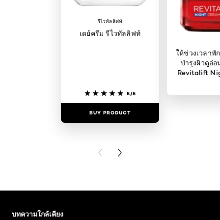
รีไวทัลลิฟท์
เดย์ครีม รีไวทัลลิฟท์
ให้ช่วงเวลาพัก
บำรุงผิวดูอ่อ
Revitalift N
5/5
BUY PRODUCT
BUY PR
PREVIOUS CARD
NEXT CARD
ข้าม : skin-care-essentials
บทความใกล้เคียง