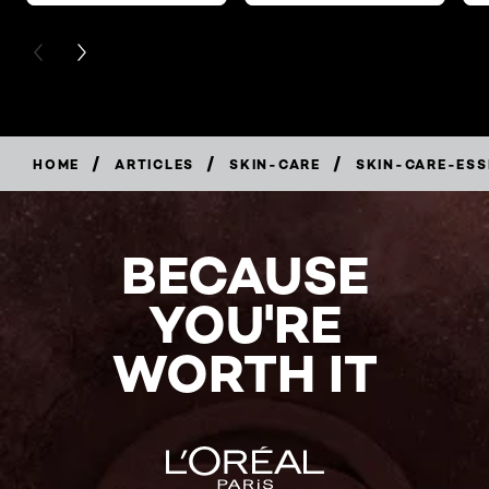
PREVIOUS CARD
NEXT CARD
/
/
/
HOME
ARTICLES
SKIN-CARE
SKIN-CARE-ESS
BECAUSE
YOU'RE
WORTH IT