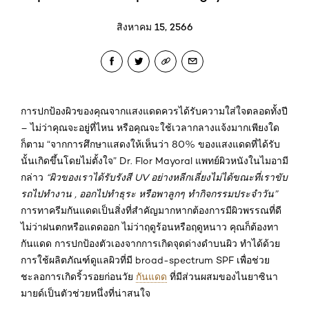
สิงหาคม 15, 2566
การปกป้องผิวของคุณจากแสงแดดควรได้รับความใส่ใจตลอดทั้งปี
– ไม่ว่าคุณจะอยู่ที่ไหน หรือคุณจะใช้เวลากลางแจ้งมากเพียงใด
ก็ตาม “จากการศึกษาแสดงให้เห็นว่า 80% ของแสงแดดที่ได้รับ
นั้นเกิดขึ้นโดยไม่ตั้งใจ” Dr. Flor Mayoral แพทย์ผิวหนังในไมอามี
กล่าว
“ผิวของเราได้รับรังสี UV อย่างหลีกเลี่ยงไม่ได้ขณะที่เราขับ
รถไปทำงาน , ออกไปทำธุระ หรือพาลูกๆ ทำกิจกรรมประจำวัน”
การทาครีมกันแดดเป็นสิ่งที่สำคัญมากหากต้องการมีผิวพรรณที่ดี
ไม่ว่าฝนตกหรือแดดออก ไม่ว่าฤดูร้อนหรือฤดูหนาว คุณก็ต้องทา
กันแดด การปกป้องตัวเองจากการเกิดจุดด่างดำบนผิว ทำได้ด้วย
การใช้ผลิตภัณฑ์ดูแลผิวที่มี broad-spectrum SPF เพื่อช่วย
ชะลอการเกิดริ้วรอยก่อนวัย
กันแดด
ที่มีส่วนผสมของไนยาซินา
มายด์เป็นตัวช่วยหนึ่งที่น่าสนใจ