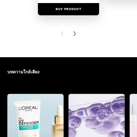
BUY PRODUCT
BUY PR
PREVIOUS CARD
NEXT CARD
ข้าม : skin-care-essentials
บทความใกล้เคียง