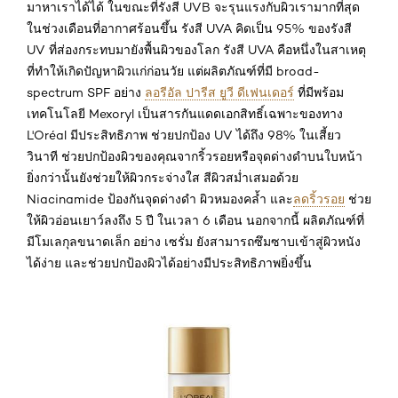
มาหาเราได้ได้ ในขณะที่รังสี UVB จะรุนแรงกับผิวเรามากที่สุด
ในช่วงเดือนที่อากาศร้อนขึ้น รังสี UVA คิดเป็น 95% ของรังสี
UV ที่ส่องกระทบมายังพื้นผิวของโลก รังสี UVA คือหนึ่งในสาเหตุ
ที่ทำให้เกิดปัญหาผิวแก่ก่อนวัย แต่ผลิตภัณฑ์ที่มี broad-
spectrum SPF อย่าง
ลอรีอัล ปารีส ยูวี ดีเฟนเดอร์
ที่มีพร้อม
เทคโนโลยี Mexoryl เป็นสารกันแดดเอกสิทธิ์เฉพาะของทาง
L'Oréal มีประสิทธิภาพ ช่วยปกป้อง UV ได้ถึง 98% ในเสี้ยว
วินาที ช่วยปกป้องผิวของคุณจากริ้วรอยหรือจุดด่างดำบนใบหน้า
ยิ่งกว่านั้นยังช่วยให้ผิวกระจ่างใส สีผิวสม่ำเสมอด้วย
Niacinamide ป้องกันจุดด่างดำ ผิวหมองคล้ำ และ
ลดริ้วรอย
ช่วย
ให้ผิวอ่อนเยาว์ลงถึง 5 ปี ในเวลา 6 เดือน นอกจากนี้ ผลิตภัณฑ์ที่
มีโมเลกุลขนาดเล็ก อย่าง เซรั่ม ยังสามารถซึมซาบเข้าสู่ผิวหนัง
ได้ง่าย และช่วยปกป้องผิวได้อย่างมีประสิทธิภาพยิ่งขึ้น