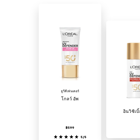
ยูวีดีเฟนเดอร์
โกลว์ อัพ
อินวิซิเบิ
฿599
5/5