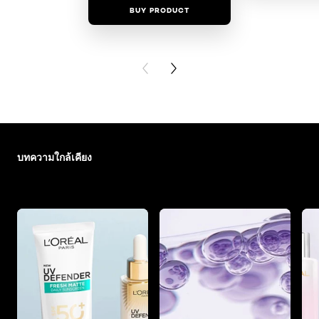
BUY PRODUCT
BUY PR
PREVIOUS CARD
NEXT CARD
ข้าม : skin-care-essentials
บทความใกล้เคียง