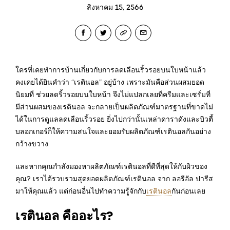
สิงหาคม 15, 2566
ใครที่เคยทำการบ้านเกี่ยวกับการลดเลือนริ้วรอยบนใบหน้าแล้ว
คงเคยได้ยินคำว่า “เรตินอล” อยู่บ้าง เพราะมันคือส่วนผสมยอด
นิยมที่ ช่วยลดริ้วรอยบนใบหน้า จึงไม่แปลกเลยที่ครีมและเซรั่มที่
มีส่วนผสมของเรตินอล จะกลายเป็นผลิตภัณฑ์มาตรฐานที่ขาดไม่
ได้ในการดูแลลดเลือนริ้วรอย ยิ่งไปกว่านั้นเหล่าดาราดังและบิวตี้
บลอกเกอร์ก็ให้ความสนใจและยอมรับผลิตภัณฑ์เรตินอลกันอย่าง
กว้างขวาง
และหากคุณกำลังมองหาผลิตภัณฑ์เรตินอลที่ดีที่สุดให้กับผิวของ
คุณ? เราได้รวบรวมสุดยอดผลิตภัณฑ์เรตินอล จาก ลอรีอัล ปารีส
มาให้คุณแล้ว แต่ก่อนอื่นไปทำความรู้จักกับ
เรตินอล
กันก่อนเลย
เรตินอล คืออะไร?