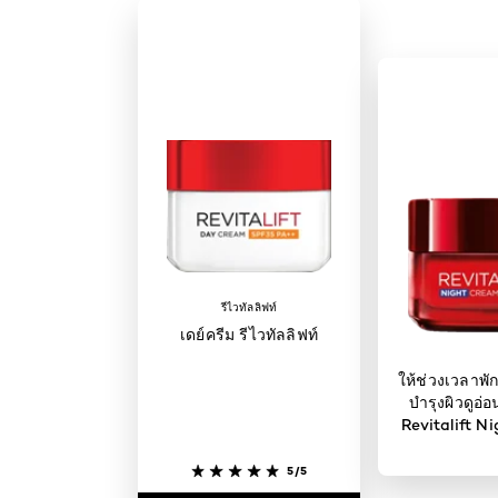
รีไวทัลลิฟท์
เดย์ครีม รีไวทัลลิฟท์
ให้ช่วงเวลาพัก
บำรุงผิวดูอ่อ
Revitalift N
5/5