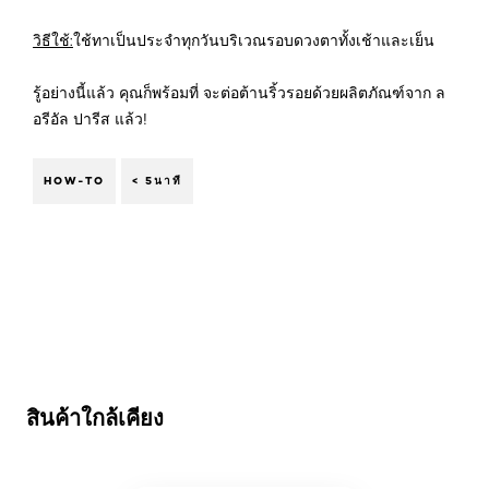
วิธีใช้:
ใช้ทาเป็นประจำทุกวันบริเวณรอบดวงตาทั้งเช้าและเย็น
รู้อย่างนี้แล้ว คุณก็พร้อมที่ จะต่อต้านริ้วรอยด้วยผลิตภัณฑ์จาก ล
อรีอัล ปารีส แล้ว!
HOW-TO
< 5นาที
ข้าม : revitalift-pro-retinol-serum
สินค้าใกล้เคียง