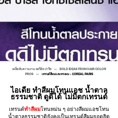
เคล็ดลับความงาม ลอรีอัล ปารีส
BOLD IDEAS FROM HAIR COLOR
PROS
เทรนด์สีผมและทรงผม - L'OREAL PARIS
ไอเดีย ทำสีผมโทนแอช น้ำตาล
ธรรมชาติ ดูดีได้ ไม่มีตกเทรนด์
ทำสีผม
เทรนด์
โทนหม่น ๆ อย่างสีผมแอชโทน
น้ำตาลธรรมชาติยังคงเป็นเทรนด์สีผมยอดฮิต