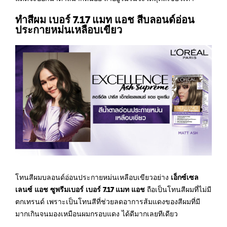
ทำสีผม เบอร์ 7.17 แมท แอช สีบลอนด์อ่อน
ประกายหม่นเหลือบเขียว
เอ็กซ์เซล
โทนสีผมบลอนด์อ่อนประกายหม่นเหลือบเขียวอย่าง
เลนซ์ แอช ซูพรีมเบอร์ เบอร์ 7.17 แมท แอช
ถือเป็นโทนสีผมที่ไม่มี
ตกเทรนด์ เพราะเป็นโทนสีที่ช่วยลดอาการส้มแดงของสีผมที่มี
มากเกินจนมองเหมือนผมกรอบแดง ได้ดีมากเลยทีเดียว