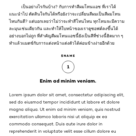
เป็นอย่างไรกันบ้าง? กับการทำสีผมโทนแอช ที่เราได้
แนะนำไป ตัดสินใจกันได้หรือยังว่าจะเปลี่ยนสีผมเป็นสีผมโทน
ไหนกันดี? แต่บอกเลยว่าไม่ว่าจะทำสีโทนไหน ทุกโทนจะมีความ
ละมุนเช่นเดียวกัน และทำให้ใบหน้าของเราดูซอฟต์ลงขึ้นได้
อย่างบอกไม่ถูก ที่สำคัญสีผมโทนแอชนี้ยังเป็นสีที่ช่วงนี้ฮิตมาก ๆ
ทำแล้วแมตช์กับการแต่งหน้าแต่งตัวได้ค่อนข้างง่ายอีกด้วย
$NAME
1
Enim ad minim veniam.
Lorem ipsum dolor sit amet, consectetur adipiscing elit,
sed do eiusmod tempor incididunt ut labore et dolore
magna aliqua. Ut enim ad minim veniam, quis nostrud
exercitation ullamco laboris nisi ut aliquip ex ea
commodo consequat. Duis aute irure dolor in
reprehenderit in voluptate velit esse cillum dolore eu