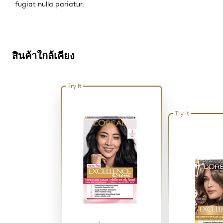
fugiat nulla pariatur.
ข้าม : Hair-Color
สินค้าใกล้เคียง
Try It
Try It