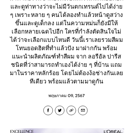
และดูท่าทางว่าจะไม่มีวันตกเทรนด์ไปได้ง่าย
ๆ เพราะหลาย ๆ คนได้ลองทำแล้วหน้าดูสว่าง
ขึ้นและดูเด็กลง แต่ในความหม่นก็ยังมีให้
เลือกหลายเฉดไปอีก ใครที่กำลังตัดสินใจไม่
ได้ว่าจะเลือกแบบไหนดี วันนี้เราเลยรวมสีผม
โทนยอดฮิตที่ทำแล้วปัง มาฝากกัน พร้อม
แนะนำผลิตภัณฑ์ทำสีผม จาก ลอรีอัล ปารีส
ชนิดที่ว่าสามารถทำเองได้ง่าย ๆ ที่บ้าน แถม
มาในราคาหลักร้อย โดยไม่ต้องง้อช่างกันเลย
ทีเดียว พร้อมแล้วตามมาดูกัน
พฤษภาคม 09, 2567