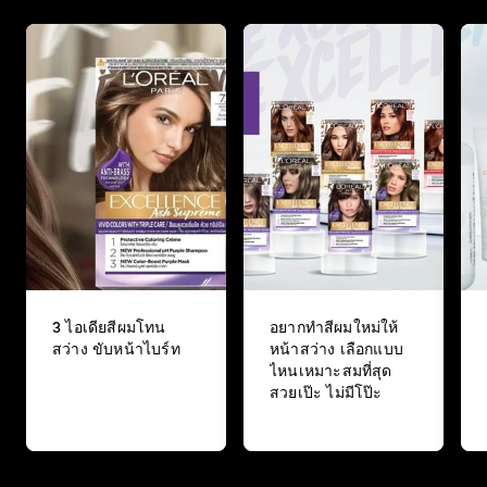
3 ไอเดียสีผมโทน
อยากทำสีผมใหม่ให้
สว่าง ขับหน้าไบร์ท
หน้าสว่าง เลือกแบบ
ไหนเหมาะสมที่สุด
สวยเป๊ะ ไม่มีโป๊ะ