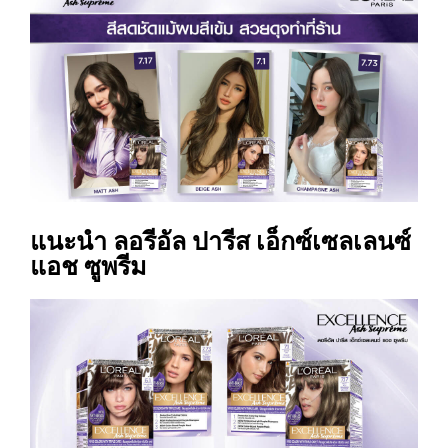
แนะนำ ลอรีอัล ปารีส เอ็กซ์เซลเลนซ์
แอช ซูพรีม